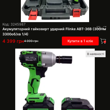
Код: 3245987
Акумуляторний гайковерт ударний Flinke АВТ-36В (300Нм
3300об/хв 1/4)
4 399
грн
Купити в 1 клік
4 999
грн
0
В наявності