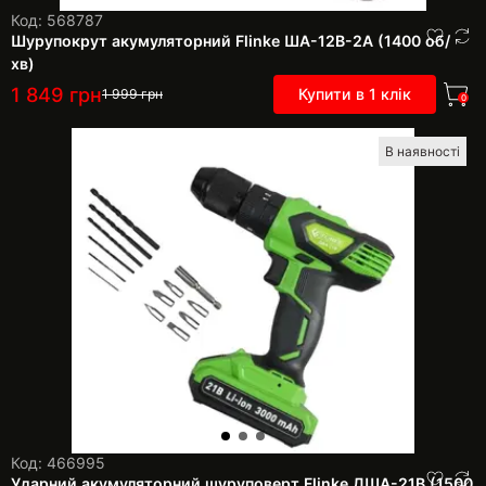
Код: 568787
Шурупокрут акумуляторний Flinke ША-12В-2А (1400 об/
хв)
1 849
грн
Купити в 1 клік
1 999
грн
0
В наявності
Код: 466995
Ударний акумуляторний шуруповерт Flinke ДША-21В (1500