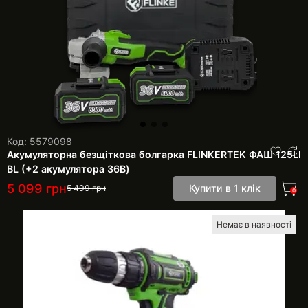
Код: 5579098
Акумуляторна безщіткова болгарка FLINKERTEK ФАШ 125LI
BL (+2 акумулятора 36В)
5 099
грн
Купити в 1 клік
5 499
грн
0
Немає в наявності