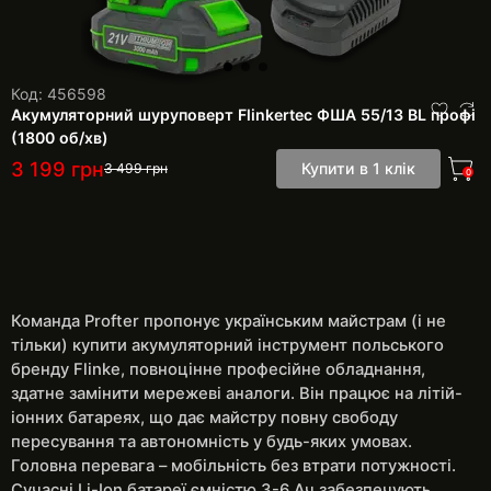
Код: 456598
Акумуляторний шуруповерт Flinkertec ФША 55/13 BL профі
(1800 об/хв)
3 199
грн
Купити в 1 клік
3 499
грн
0
Команда Profter пропонує українським майстрам (і не
тільки) купити акумуляторний інструмент польського
бренду Flinke, повноцінне професійне обладнання,
здатне замінити мережеві аналоги. Він працює на літій-
іонних батареях, що дає майстру повну свободу
пересування та автономність у будь-яких умовах.
Головна перевага – мобільність без втрати потужності.
Сучасні Li-Ion батареї ємністю 3-6 Ач забезпечують