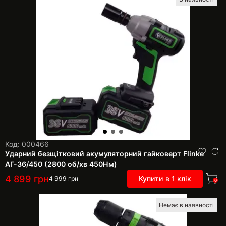
Код: 000466
Ударний безщітковий акумуляторний гайковерт Flinke
АГ-36/450 (2800 об/хв 450Нм)
4 899
грн
Купити в 1 клік
4 999
грн
0
Немає в наявності