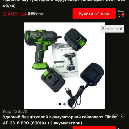
об/хв)
2 499
грн
Купити в 1 клік
2 699
грн
0
В наявності
Код: 436578
Ударний безщітковий акумуляторний гайковерт Flinke
АГ-36-6 PRO (600Нм +2 акумулятори)