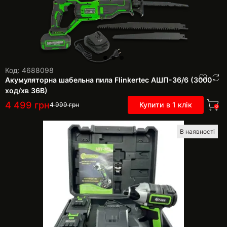
Код: 4688098
Акумуляторна шабельна пила Flinkertec АШП-36/6 (3000
ход/хв 36В)
4 499
грн
Купити в 1 клік
4 999
грн
0
В наявності