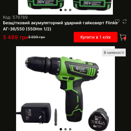
Код: 576789
Безщітковий акумуляторний ударний гайковерт Flinke
АГ-36/550 (550Нm 1/2)
5 499
грн
Купити в 1 клік
5 999
грн
0
В наявності