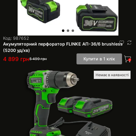
Код: 987652
Акумуляторний перфоратор FLINKE АП-36/6 brushless
(5200 уд/хв)
4 899
грн
Купити в 1 клік
5 499
грн
0
Немає в наявності