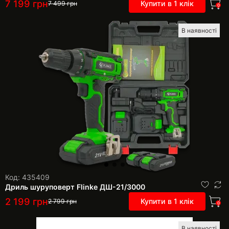
7 199
грн
Купити в 1 клік
7 499
грн
0
В наявності
Код: 435409
Дриль шуруповерт Flinke ДШ-21/3000
2 199
грн
Купити в 1 клік
2 799
грн
0
В наявності