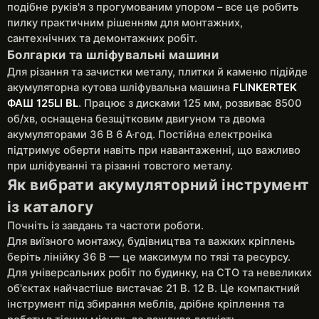
подібне руків'я з прогумованим упором – все це робить
пилку практичним рішенням для монтажних,
сантехнічних та демонтажних робіт.
Болгарки та шліфувальні машини
Для різання та зачистки металу, плитки й каменю підійде
акумуляторна кутова шліфувальна машина
FLINKERTEK
ФАШ 125LI BL
. Працює з дисками 125 мм, розвиває 8500
об/хв, оснащена безщітковим двигуном та двома
акумуляторами 36 В 6 А·год. Постійна електроніка
підтримує оберти навіть при навантаженні, що важливо
при шліфуванні та різанні товстого металу.
Як вибрати акумуляторний інструмент
із каталогу
Почніть із завдань та частоти роботи.
Для виїзного монтажу, будівництва та важких кріплень
беріть лінійку 36 В — це максимум по тязі та ресурсу.
Для універсальних робіт по будинку, на СТО та невеликих
об'єктах найчастіше вистачає 21 В. 12 В. Це компактний
інструмент під збирання меблів, дрібне кріплення та