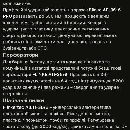
монтажників.
Професійні ударні гайковерти на зразок
Flinke АГ-36-6
PRO
розвивають до 600 Нм і працюють з великим
кріпленням, турбогвинтами й болтами. Корпус з
удароміцного пластику, електронне регулювання
обертів, реверс та захист двигуна від перевантажень
роблять їх інструментом для щоденних завдань на
будівництві або СТО.
Перфоратори
Для буріння бетону, цегли та каменю під анкер та
комунікації в каталозі представлені потужні безщіткові
перфоратори
FLINKE АП-36/6
. Працюють від 36-
вольтових акумуляторів на 6 А·год, підтримують до 5200
ударів за хвилину і два режими – свердління та ударне
свердління.
Шабельні пилки
Flinkertec АШП-36/6
– універсальна альтернатива
електролобзикові та ножівці. Ріже дерево, метал,
пластик, гіпсокартон, труби та профілі. Регульована
частота ходу (до 3000 ход/хв), швидка заміна полотна, D-