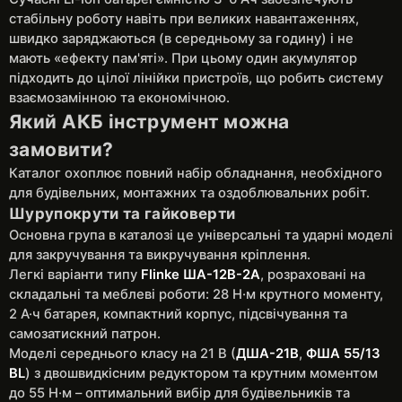
стабільну роботу навіть при великих навантаженнях,
швидко заряджаються (в середньому за годину) і не
мають «ефекту пам'яті». При цьому один акумулятор
підходить до цілої лінійки пристроїв, що робить систему
взаємозамінною та економічною.
Який АКБ інструмент можна
замовити?
Каталог охоплює повний набір обладнання, необхідного
для будівельних, монтажних та оздоблювальних робіт.
Шурупокрути та гайковерти
Основна група в каталозі це універсальні та ударні моделі
для закручування та викручування кріплення.
Легкі варіанти типу
Flinke ША-12В-2А
, розраховані на
складальні та меблеві роботи: 28 Н·м крутного моменту,
2 А·ч батарея, компактний корпус, підсвічування та
самозатискний патрон.
Моделі середнього класу на 21 В (
ДША-21В
,
ФША 55/13
BL
) з двошвидкісним редуктором та крутним моментом
до 55 Н·м – оптимальний вибір для будівельників та