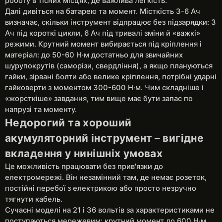
роботу в тісних місцях, де важлива легкість.
Далі дивіться на батарею та момент. Місткість 3-6 Ач
визначає, скільки інструмент відпрацює без підзарядки: 3
Ач під короткі цикли, 6 Ач під тривалі зміни й «важкі»
режими. Крутний момент вибирається під кріплення і
матеріал: до 50-60 Н·м достатньо для звичайних
шурупокрутів (саморізи, свердління), а якщо плануються
гайки, зірвані болти або велике кріплення, потрібні ударні
гайковерти з моментом 300-600 Н·м. Чим складніше і
«жорсткіше» завдання, тим вище має бути запас по
напрузі та моменту.
Недорогий та хороший
акумуляторний інструмент – вигідне
вкладення у нинішніх умовах
Це можливість працювати без прив'язки до
електромережі. Він незамінний там, де немає розеток,
постійні перебої з електрикою або просто незручно
тягнути кабель.
Сучасні моделі на 21 і 36 вольтів за характеристиками не
поступаються мережевим: крутний момент до 600 Н·м,