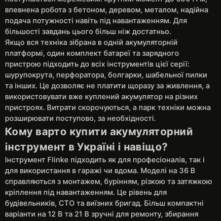
впевнена робота з бетоном, деревом, металом, надійна
подача потужності навіть під навантаженням. Для
більшості завдань цього більш ніж достатньо.
Якщо вся техніка зібрана в одній акумуляторній
платформі, один комплект батареї та зарядного
пристрою підходить до всіх інструментів цієї серії:
шурупокрута, перфоратора, болгарки, шабельної пилки
та інших. Це дозволяє не платити щоразу за живлення, а
використовувати вже куплений акумулятор на різних
пристроях. Витрати скорочуються, а парк техніки можна
розширювати поступово, за необхідності.
Кому варто купити акумуляторний
інструмент в Україні і навіщо?
Інструмент Flinke підходить як для професіоналів, так і
для використання в гаражі чи вдома. Моделі на 36 В
справляються з монтажем, бурінням, різкою та затяжкою
кріплення під навантаженням. Це рівень для
будівельників, СТО та виїзних бригад. Більш компактні
варіанти на 12 В та 21 В зручні для ремонту, збирання