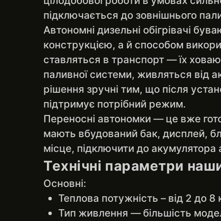
цілодобової роботи в умовах сильн
підключається до зовнішнього пали
Автономні дизельні обігрівачі бува
конструкцією, а й способом викори
ставляться в транспорт — їх ховают
паливної системи, живляться від а
рішення зручні тим, що після уста
підтримує потрібний режим.
Переносні автономки — це вже готові
мають вбудований бак, дисплей, бл
місце, підключити до акумулятора а
Технічні параметри наш
Основні:
Теплова потужність – від 2 до 8
Тип живлення — більшість модел