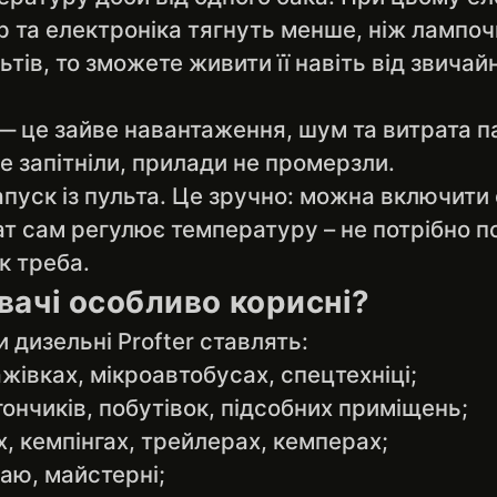
р та електроніка тягнуть менше, ніж лампоч
тів, то зможете живити її навіть від звичайн
— це зайве навантаження, шум та витрата п
не запітніли, прилади не промерзли.
уск із пульта. Це зручно: можна включити о
т сам регулює температуру – не потрібно п
к треба.
івачі особливо корисні?
 дизельні Profter ставлять:
жівках, мікроавтобусах, спецтехніці;
гончиків, побутівок, підсобних приміщень;
х, кемпінгах, трейлерах, кемперах;
раю, майстерні;