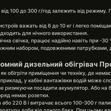
від 100 до 300 г/год залежить від режиму. 
истроїв важать від 6 до 10 кг і легко поміща
Підходить для нічного використання.
на свічка, працює надійно навіть при -30 
тажним набором, подовженими патрубками, 
омний дизельний обігрівач Пр
к обігріти приміщення чи техніку, де немає
приклад, у кабіні вантажівки водій може сп
не ризикуючи посадити акумулятор. Або на б
оряд немає розетки.
або 220 В і витрачає всього 100-300 г пали
ратуру доби від одного бака. При цьому е