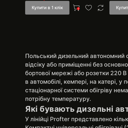
Купити в 1 клік
Купит
0
Польський дизельний автономний об
відсіку або приміщенні без основно
бортової мережі або розетки 220 В
в автомобілі, кемпері, на катері, у
стаціонарної системи обігріву нем
потрібну температуру.
Які бувають дизельні а
У лінійці Profter представлено кіл
Компактні універсальні обігрівачі (