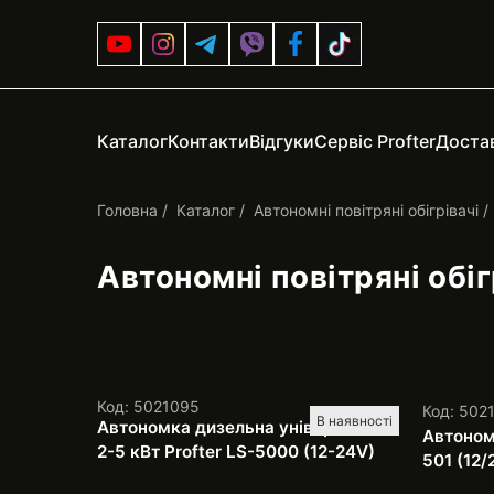
Каталог
Контакти
Відгуки
Сервіс Profter
Достав
Головна
Каталог
Автономні повітряні обігрівачі
Автономні повітряні обіг
Код: 5021095
Код: 502
В наявності
Автономка дизельна універсальна
Автоном
2-5 кВт Profter LS-5000 (12-24V)
501 (12/