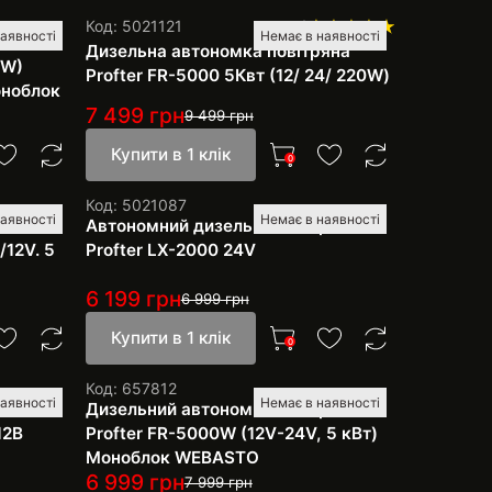
Код: 5021121
4
аявності
Немає в наявності
блок
Дизельна автономка повітряна
0W)
Profter FR-5000 5Квт (12/ 24/ 220W)
оноблок
7 499
грн
9 499
грн
Купити в 1 клік
0
Код: 5021087
аявності
Немає в наявності
яний
Автономний дизельний обігрівач
/12V. 5
Profter LX-2000 24V
6 199
грн
6 999
грн
Купити в 1 клік
0
Код: 657812
аявності
Немає в наявності
алювач
Дизельний автономний обігрівач
12В
Profter FR-5000W (12V-24V, 5 кВт)
Моноблок WEBASTO
6 999
грн
7 999
грн