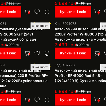
грн
5 699
грн
7 999
грн
6 499
грн
и в 1 клік
Купити в 1 клік
0
0
1081
9
Код: 5021073
8
В наявності
В 
тономка дизельна в авто
Автономний дизельний обіг
LS-2000 2Квт (24v)
220Вт Profter W-8000B (12-
ний сухий обігрівач
Автономка дизельна моноб
грн
7 499
грн
6 999
грн
8 999
грн
и в 1 клік
Купити в 1 клік
0
0
799
7
Код: 467798
7
В наявності
В 
ний дизельний нагрівач
Автономний дизельний обіг
тономка) 220 В Profter RF-
Profter RF-5000 Red 5 кВт
12-24-220В) універсальна
(12/24/220 В) Сухий монобл
нка
грн
6 899
грн
8 499
грн
8 499
грн
и в 1 клік
Купити в 1 клік
0
0