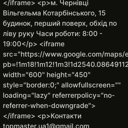
</iframe> <p>м. Чернівці
Вільгельма Котарбінського, 15
будинок, перший поверх, обхід по
ліву руку Часи роботи: 8:00 -
19:00</p> <iframe
src="https://www.google.com/maps
pb=!1m18!1m12!1m3!1d2540.086491
width="600" height="450"
style="border:0;" allowfullscreen=""
loading="lazy" referrerpolicy="no-
referrer-when-downgrade">
</iframe> <p>Контакти
topmaster.ua1@gmail.com