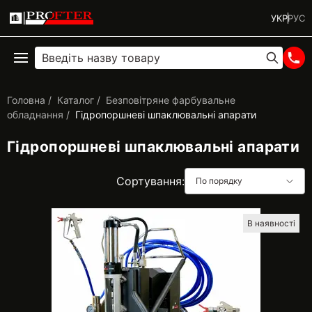
УКР
РУС
Головна
Каталог
Безповітряне фарбувальне
обладнання
Гідропоршневі шпаклювальні апарати
Гідропоршневі шпаклювальні апарати
Сортування:
По порядку
В наявності