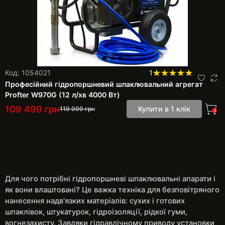
Код: 1054021
1
Професійний гідропоршневий шпаклювальний агрегат
Profter W970G (12 л/хв 4000 Вт)
109 499
грн
Купити в 1 клік
119 999
грн
0
Для чого потрібні гідропоршневі шпаклювальні апарати і
як вони влаштовані? Це важка техніка для безповітряного
нанесення надв'язких матеріалів: сухих і готових
шпаклівок, штукатурок, гідроізоляції, рідкої гуми,
вогнезахисту. Завдяки гідравлічному приводу установки