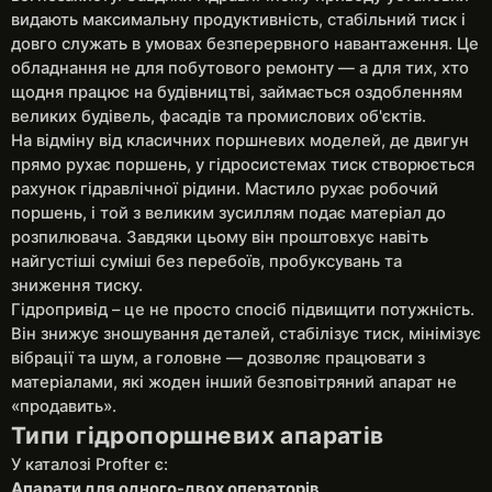
видають максимальну продуктивність, стабільний тиск і
довго служать в умовах безперервного навантаження. Це
обладнання не для побутового ремонту — а для тих, хто
щодня працює на будівництві, займається оздобленням
великих будівель, фасадів та промислових об'єктів.
На відміну від класичних поршневих моделей, де двигун
прямо рухає поршень, у гідросистемах тиск створюється
рахунок гідравлічної рідини. Мастило рухає робочий
поршень, і той з великим зусиллям подає матеріал до
розпилювача. Завдяки цьому він проштовхує навіть
найгустіші суміші без перебоїв, пробуксувань та
зниження тиску.
Гідропривід – це не просто спосіб підвищити потужність.
Він знижує зношування деталей, стабілізує тиск, мінімізує
вібрації та шум, а головне — дозволяє працювати з
матеріалами, які жоден інший безповітряний апарат не
«продавить».
Типи гідропоршневих апаратів
У каталозі Profter є:
Апарати для одного-двох операторів