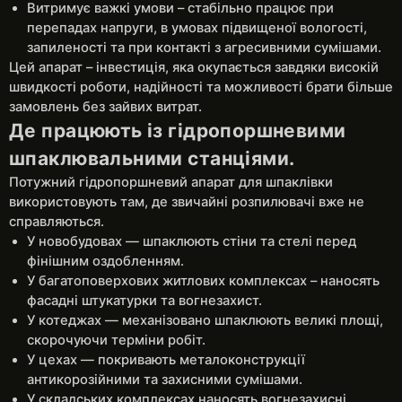
Витримує важкі умови – стабільно працює при
перепадах напруги, в умовах підвищеної вологості,
запиленості та при контакті з агресивними сумішами.
Цей апарат – інвестиція, яка окупається завдяки високій
швидкості роботи, надійності та можливості брати більше
замовлень без зайвих витрат.
Де працюють із гідропоршневими
шпаклювальними станціями.
Потужний гідропоршневий апарат для шпаклівки
використовують там, де звичайні розпилювачі вже не
справляються.
У новобудовах — шпаклюють стіни та стелі перед
фінішним оздобленням.
У багатоповерхових житлових комплексах – наносять
фасадні штукатурки та вогнезахист.
У котеджах — механізовано шпаклюють великі площі,
скорочуючи терміни робіт.
У цехах — покривають металоконструкції
антикорозійними та захисними сумішами.
У складських комплексах наносять вогнезахисні