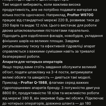
Такі моделі вибирають, коли важлива висока
продуктивність, але не потрібно подавати матеріал на
кілька постів одночасно. Наприклад,
Profter W970G
працює від стандартної мережі 220 В, розвиває тиск до
250 барів та видає 12 л/хв. Цього вистачає для роботи
двома шпаклювальними пістолетами паралельно.
Підходить для оздоблення фасадів, новобудов, укладання
фінішних шарів на великих площах. Завдяки
регульованому тиску та ефективній гідравліці апарат
справляється з важкими сумішами навіть за тривалої
безперервної роботи.
Апарати для чотирьох операторів
Якщо перед вами стоїть завдання обслужити великий
об'єкт, подати шпаклівку на 3-4 пости, витримувати
великі обсяги та швидкість — дивіться такі моделі.
Приклад –
Profter Q-1988
, флагман серед важких
гідропоршневих апаратів бренду. З потужністю двигуна
8800 Вт, продуктивністю 18 л/хв та можливістю роботи
від мережі 380 В, він закриває будь-які обсяги. Підключає
до чотирьох операторів, довжина шланга — до 180