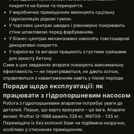
покриття на балки та перекриття.
У виробничих приміщеннях виконують суцільну
гідроізоляцію рідкою гумою.
У торгових центрах швидко і рівномірно покривають
стіни шпаклівкою перед фарбуванням.
У бізнес-центрах механізовано наносять товстошарові
декоративні покриття.
У паркінгах та ангарах працюють з густими сумішами
для захисту бетону.
Саме в цих завданнях апарати показують максимальну
ефективність — не перегріваються, не дають осічок,
справляються з навантаженням навіть у пікові періоди.
Поради щодо експлуатації: як
працювати з гідропоршневим насосом
Робота з гідропоршневим апаратом потребує уваги до
деталей. Перше, що варто врахувати – це вага. Апарати
великі: Profter Q-1988 важить 228 кг, W970G - 135 кг.
Переміщати їх без колісної бази чи підіймача незручно,
особливо у стиснених приміщеннях.