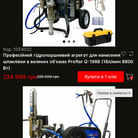
Код: 1054022
Професійний гідропоршневий агрегат для нанесення
шпаклівки в великих обʼємах Profter Q-1988 (18л/мин 8800
Вт)
224 999
грн
Купити в 1 клік
229 999
грн
0
Немає в наявності