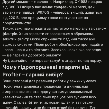
Другий момент – живлення. Наприклад, Q-1988 працює
від 380 В і якщо у вас немає трифазної мережі, цей
варіант не підійде. W970G - універсальніший, живиться
від 220 В, але при цьому трохи поступається за
продуктивністю.
Також важливо стежити за чистотою матеріалу та станом
фільтрів. Хоча агрегати справляються з абразивом,
забитий фільтр може спричинити падіння тиску або
відмову системи. Після роботи обов'язково прочищайте
насос, шланги та пістолет. Засохла шпаклівка всередині
— це гарантія дорогого ремонту.
Ну і, звичайно, не перевантажуйте апарат понад норму.
Чому гідропоршневі апарати від
Profter – гарний вибір?
Вони створені для реальної роботи у важких умовах.
Посилена гідравліка з поршнями та циліндрами
американського стандарту витримує максимальні
навантаження та стабільно працює без зупинки всю
зміну. Сталеві фітинги, армовані шланги та потужні
індукційні двигуни не бояться стрибків напруги. Тут