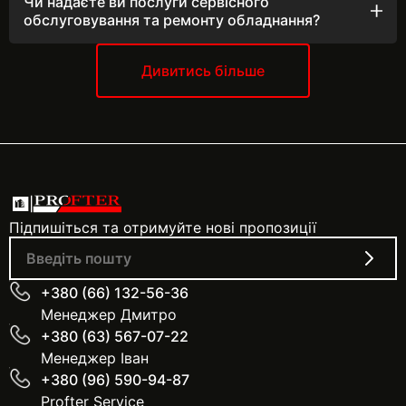
Чи надаєте ви послуги сервісного
професійну консультацію. Детальну інформацію про
обслуговування та ремонту обладнання?
адреси та графік роботи ви можете дізнатися,
Так, ми надаємо послуги сервісного обслуговування та
зв’язавшись з нашими менеджерами за вказаними
ремонту обладнання. Наш сервіс включає: Діагностику
телефонами.
та налаштування Профілактичне обслуговування
Дивитись більше
Усунення несправностей Заміна деталей Гарантійний та
післягарантійний ремонт
Підпишіться та отримуйте нові пропозиції
+380 (66) 132-56-36
Менеджер Дмитро
+380 (63) 567-07-22
Менеджер Іван
+380 (96) 590-94-87
Profter Service