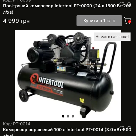
Повітряний компресор Intertool PT-0009 (24 л 1500 Вт 206
л/хв)
4 999
грн
Купити в 1 клік
0
Немає в наявності
Код: PT-0014
Компресор поршневий 100 л Intertool PT-0014 (3.0 кВт 500
л/хв)