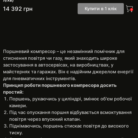
14 392
грн
Купити в 1 клік
0
Поршневий компресор – це незамінний помічник для
стиснення повітря чи газу, який знаходить широке
застосування в автосервісах, на виробництвах, у
майстернях та гаражах. Він є надійним джерелом енергії
для пневматичних інструментів.
Принцип роботи поршневого компресора досить
простий:
Поршень, рухаючись у циліндрі, змінює об'єм робочої
камери.
Під час опускання поршня відбувається всмоктування
повітря через впускний клапан.
Піднімаючись, поршень стискає повітря до високого
тиску.