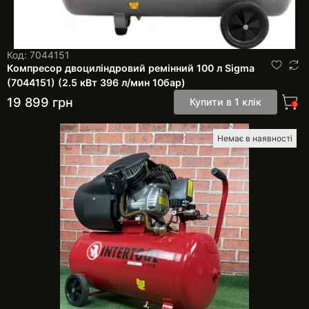
Код: 7044151
Компресор двоциліндровий ремінний 100 л Sigma
(7044151) (2.5 кВт 396 л/мин 10бар)
19 899
грн
Купити в 1 клік
0
Немає в наявності