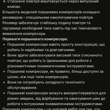
Стиснене повітря виштовхується через випускний
клапан.
Більшість моделей поршневих компресорів оснащені
ресивером – спеціальним накопичувачем повітря.
Ресивер забезпечує стабільну подачу повітря та
підтримує необхідний тиск навіть під час тимчасового
вимкнення компресора.
Переваги поршневого компресора:
Поршневі компресори мають просту конструкцію, що
робить їх надійними та довговічними.
Вони здатні забезпечувати високий тиск стисненого
повітря, що робить їх ідеальними для роботи з
різноманітними пневматичними інструментами.
Поршневі компресори, як правило, більш доступні за
ціною, ніж інші типи компресорів.
Вони не потребують складного технічного
обслуговування.
Поршневі компресори можуть використовуватися для
різних завдань, від фарбування та накачування шин до
роботи з потужними пневматичними інструментами.
Поршневі компресори – це чудовий вибір для тих, хто