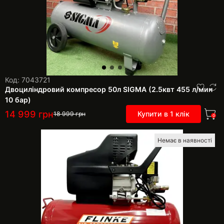
Код: 7043721
Двоциліндровий компресор 50л SIGMA (2.5квт 455 л/мин
10 бар)
14 999
грн
Купити в 1 клік
18 999
грн
0
Немає в наявності