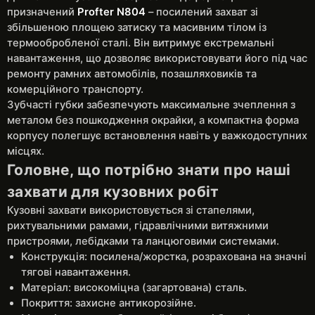
призначений
Profter N804
– посилений захват зі
збільшеною площею затиску та масивним тілом із
термообробленої сталі. Він витримує екстремальні
навантаження, що дозволяє використовувати його під час
ремонту рамних автомобілів, позашляховиків та
комерційного транспорту.
Зубчасті губки забезпечують максимальне зчеплення з
металом без пошкодження окрайки, а компактна форма
корпусу полегшує встановлення навіть у важкодоступних
місцях.
Головне, що потрібно знати про наші
захвати для кузовних робіт
Кузовні захвати використовується зі стапелями,
рихтувальними рамами, гідравлічними витяжними
пристроями, лебідками та ланцюговими системами.
Конструкція: посилена/жорстка, розрахована на значні
тягові навантаження.
Матеріал: високоміцна (загартована) сталь.
Покриття: захисне антикорозійне.