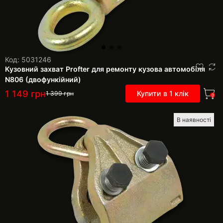
Код: 5031246
Кузовний захват Profter для ремонту кузова автомобіля
N806 (двофункійний)
1 149
грн
Купити в 1 клік
1 399
грн
0
В наявності