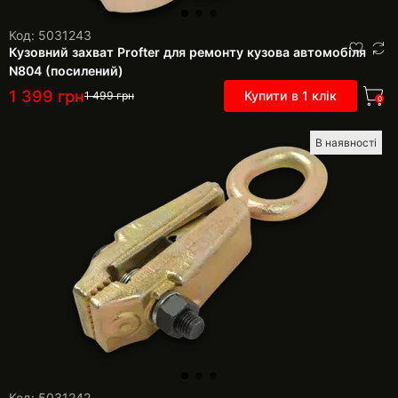
Код: 5031243
Кузовний захват Profter для ремонту кузова автомобіля
N804 (посилений)
1 399
грн
Купити в 1 клік
1 499
грн
0
В наявності
Код: 5031242