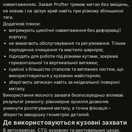
навантаженнях. Захват Profter тримає метал без зміщень,
не ковзає і не зрізує край навіть при різкому збільшенні
тяги.
Додаткові плюси:
витримують циклічні навантаження без деформації
корпусу;
не вимагають обслуговування та регулювання. Тільки
періодичне очищення та мастило шарнірів;
підходять для роботи під різними кутами, зокрема
горизонтальної та вертикальної витяжки;
сумісні з більшістю стапелів та витяжних систем, що
використовуються у кузовних майстернях;
зберігають затискач навіть за неідеальної поверхні
металу.
Використання якісного захвати безпосередньо впливає
результат ремонту: рівномірне зусилля дозволяє
уникнути розтягування металу, а точна фіксація –
зберегти заводську геометрію деталей.
Де використовуються кузовні захвати
В автосервісах, СТО, кузовних та рихтувальних цехах.