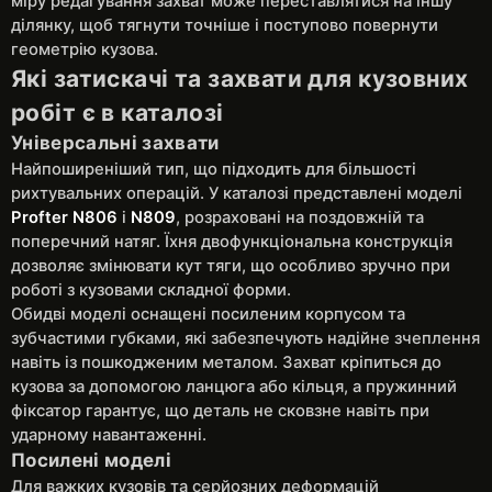
міру редагування захват може переставлятися на іншу
ділянку, щоб тягнути точніше і поступово повернути
геометрію кузова.
Які затискачі та захвати для кузовних
робіт є в каталозі
Універсальні захвати
Найпоширеніший тип, що підходить для більшості
рихтувальних операцій. У каталозі представлені моделі
Profter N806
і
N809
, розраховані на поздовжній та
поперечний натяг. Їхня двофункціональна конструкція
дозволяє змінювати кут тяги, що особливо зручно при
роботі з кузовами складної форми.
Обидві моделі оснащені посиленим корпусом та
зубчастими губками, які забезпечують надійне зчеплення
навіть із пошкодженим металом. Захват кріпиться до
кузова за допомогою ланцюга або кільця, а пружинний
фіксатор гарантує, що деталь не сковзне навіть при
ударному навантаженні.
Посилені моделі
Для важких кузовів та серйозних деформацій