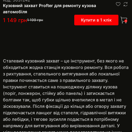
Кузовний захват Profter для ремонту кузова
автомобіля
1 149
грн
Купити в 1 клік
1 199
грн
0
Сталевий кузовний захват – це інструмент, без якого не
обходиться жодна станція кузовного ремонту. Вся робота
з рихтування, стапельного витягування або локальної
правки починається саме з правильного захвату.
Інструмент ставиться на пошкоджену ділянку кузова
(поріг, лонжерон, стійку або панель) і затискається
болтами так, щоб губки щільно вчепилися в метал і не
зісковзували. Після фіксації до кільця або отвору захвату
підключається ланцюг від стапеля, гідравлічної витяжки
або лебідки, і тягове зусилля подається в потрібному
напрямку для витягування або вирівнювання деталі. У