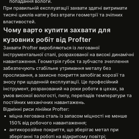
попадання вологи.
При правильній експлуатації захвати здатні витримати
тисячі циклів натягу без втрати геометрії та зчіпних
властивостей.
Чому варто купити захвати для
кузовних робіт від Profter
Захвати Profter виробляються із легованої
інструментальної сталі, розрахованої на високі динамічні
навантаження. Геометрія губок та зубчасте зчеплення
забезпечують стабільне утримання металу без
прослизання, а захисне покриття запобігає корозії та
зносу при щоденній експлуатації. Це професійний
інструмент, розрахований на роки роботи в цехах, за
умов високої вологості, пилу, перепадів температури та
постійних механічних навантажень.
Відмінні риси лінійки Profter:
міцна легована сталь із запасом міцності не менше
150% від робочого навантаження;
антикорозійне покриття, що зберігає метал при
зберіганні та роботі на відкритому повітрі;