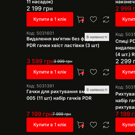
11 насадок)
наконеч
2 199
грн
2 999
Купити в 1 клік
Купит
0
Код: 5031601
Код: 503
В наявності
Видалення вм'ятин без фарбування
Спиці P
PDR гачки хвіст ластівки (3 шт)
видален
(4 шт.) 
3 599
грн
2 299
3 999
грн
Купити в 1 клік
Купит
0
Код: 5031391
Код: 503
В наявності
Гачки для рихтування вм'ятин Q-
Рихтува
005 (11 шт) набір гачків PDR
набір га
рихтува
7 199
грн
7 199
г
7 999
грн
Купити в 1 клік
Купит
0