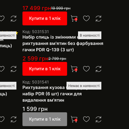
17 499
грн
19 999
грн
Купити в 1 клік
0
Код: 5031531
наявності
В наявності
Набір спиць із змінними насадками
ин
рихтування вм'ятин без фарбування
пиць)
гачки PDR Q-139 (3 шт)
2 599
грн
2 799
грн
Купити в 1 клік
0
Код: 5031541
аявності
Немає в наявності
 вм'ятин
Рихтування кузова без фарбування
ць)
набір PDR (6 шт) гачки для
видалення вм'ятин
1 599
грн
Купити в 1 клік
0