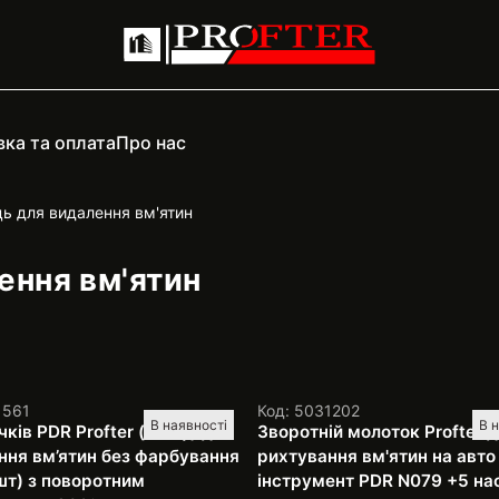
ка та оплата
Про нас
ь для видалення вм'ятин
ення вм'ятин
1561
Код: 5031202
В наявності
В 
чків PDR Profter (спиці) для
Зворотній молоток Profter 
ння вм’ятин без фарбування
рихтування вм'ятин на авто
шт) з поворотним
інструмент PDR N079 +5 на