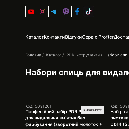
Каталог
Контакти
Відгуки
Сервіс Profter
Достав
Головна
Каталог
PDR інструменти
Набори спиц
Набори спиць для видал
Код: 5031201
Код: 503
В наявності
Професійний набір PDR Pro SH-4
Набір га
для видалення вм'ятин без
рихтува
фарбування (зворотний молоток +
Q014 (5