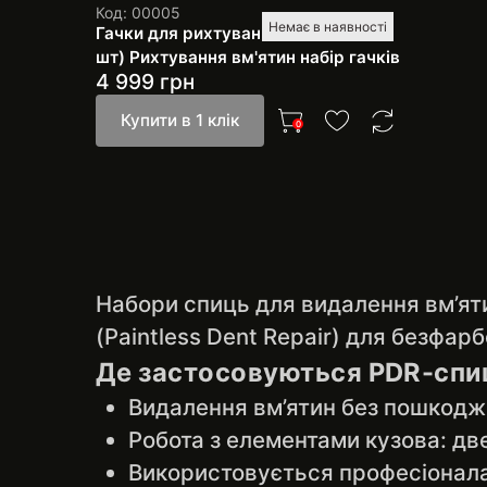
Код: 00005
Немає в наявності
Гачки для рихтування вм'ятин (5
шт) Рихтування вм'ятин набір гачків
4 999
грн
Купити в 1 клік
0
Набори спиць для видалення вм’яти
(Paintless Dent Repair) для безфар
Де застосовуються PDR-спи
Видалення вм’ятин без пошкодж
Робота з елементами кузова: двер
Використовується професіонал