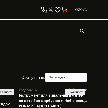
УКР
РУС
0
Сортування:
По порядку
Код: 5031611
1
наявності
В наявності
для
Інструмент для видалення вм'ятин
на авто без фарбування Набір спиць
садок
PDR MPT-Q008 (34шт.)