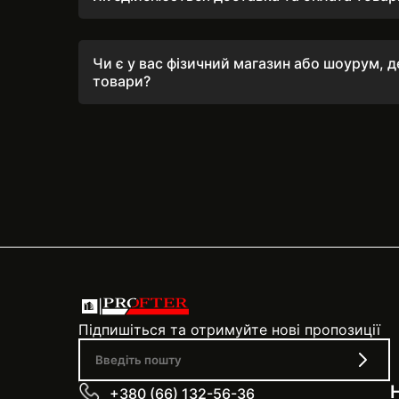
Ми швидко обробляємо замовлення, операти
відправляємо товари щодня до 16:00 після 
Чи є у вас фізичний магазин або шоурум, 
товари?
Так, у нас є два фізичних магазини в Чернівц
оглянути товари особисто. Завітайте до нас
асортиментом та отримати професійну консу
інформацію про адреси та графік роботи ви м
зв’язавшись з нашими менеджерами за вказ
Підпишіться та отримуйте нові пропозиції
+380 (66) 132-56-36