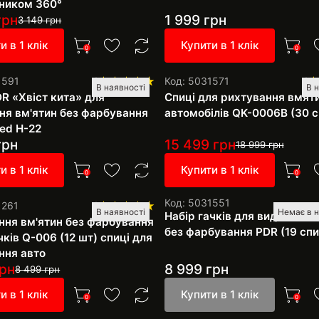
ником 360°
грн
1 999
грн
3 149
грн
и в 1 клік
Купити в 1 клік
0
0
1591
1
Код: 5031571
1
В наявності
В 
DR «Хвіст кита» для
Спиці для рихтування вмят
ня вм'ятин без фарбування
автомобілів QK-0006B (30 с
Red H-22
грн
15 499
грн
18 999
грн
и в 1 клік
Купити в 1 клік
0
0
Код: 5031551
1261
1
В наявності
Немає в н
Набір гачків для видалення
ння вм'ятин без фарбування
без фарбування PDR (19 спи
чків Q-006 (12 шт) спиці для
ння авто
рн
8 999
грн
8 499
грн
и в 1 клік
Купити в 1 клік
0
0