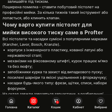
залишайте під тиском.
Поширена помилка – ставити побутовий пістолет на
професійні мийки. За кілька тижнів такий інструмент або
лопається, або клинить клапан.
Чому варто купити пістолет для
мийки високого тиску саме в Profter
Всі пістолети та насадки сумісні з популярними марками
(Karcher, Lavor, Bosch, Kranzle).
корпуси з інженерного пластику, кованої латуні або
нержавіючої сталі;
механізми на фіксованому штифті, курок працює м'яко
та без люфту;
запобіжники курка та захист від випадкового пуску;
посилені шарніри та якісні ущільнення з фторкаучуку;
насадки будь-якого типу: фрези, щітки, списи, набори
форсунок.
На склад завжди завозяться запчастини, а розбирання/
очищення займає 5 хвилин.
0
Головна
Каталог
Кошик
Кабінет
Вибране