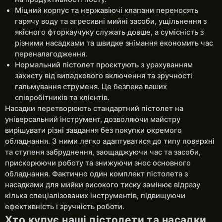
Міцний корпус та нержавіючі клапани переносять
гарячу воду та агресивні мийні засоби, ущільнення з
якісного фторкаучуку служать довше, а сумісність з
різними насадками та швидке знімання економить час
переналагодження.
Нормальний пістолет проєктують з урахуванням
захисту від випадкового включення та зручності
гальмування струменя. Це безпека ваших
співробітників та клієнтів.
Насадки перетворюють стандартний пістолет на
універсальний інструмент, дозволяючи майстру
вирішувати різні завдання без покупки окремого
обладнання. З ними легко адаптуватися до типу поверхні
та ступеня забруднення, заощаджуючи час та засоби,
прискорюючи роботу та знижуючи знос основного
обладнання. Фактично один комплект пістолета з
насадками для мийки високого тиску замінює відразу
кілька спеціалізованих інструментів, підвищуючи
ефективність і зручність роботи.
Хто купує наші пістолети та насадки