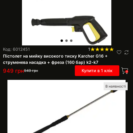
Код: 6012451
1
Пістолет на мийку високого тиску Karcher G16 +
струменева насадка + фреза (160 бар) k2-k7
949
грн
Купити в 1 клік
949
грн
0
В наявності