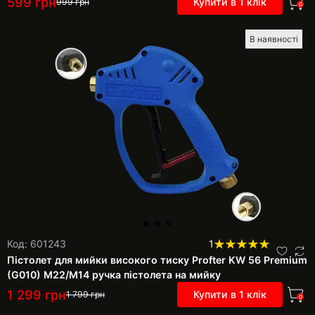
599
грн
Купити в 1 клік
999
грн
0
В наявності
Код: 601243
1
Пістолет для мийки високого тиску Profter KW 56 Premium
(G010) M22/M14 ручка пістолета на мийку
1 299
грн
Купити в 1 клік
1 799
грн
0