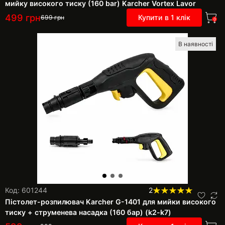
мийку високого тиску (160 bar) Karcher Vortex Lavor
499
грн
Купити в 1 клік
699
грн
0
В наявності
Код: 601244
2
Пістолет-розпилювач Karcher G-1401 для мийки високого
тиску + струменева насадка (160 бар) (k2-k7)