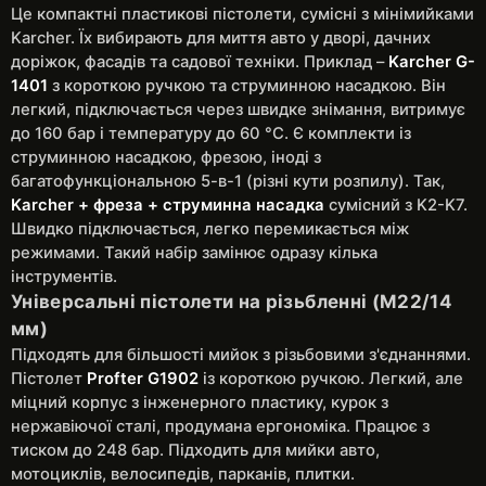
Це компактні пластикові пістолети, сумісні з мінімийками
Karcher. Їх вибирають для миття авто у дворі, дачних
доріжок, фасадів та садової техніки. Приклад –
Karcher G-
1401
з короткою ручкою та струминною насадкою. Він
легкий, підключається через швидке знімання, витримує
до 160 бар і температуру до 60 °C. Є комплекти із
струминною насадкою, фрезою, іноді з
багатофункціональною 5-в-1 (різні кути розпилу). Так,
Karcher + фреза + струминна насадка
сумісний з K2-K7.
Швидко підключається, легко перемикається між
режимами. Такий набір замінює одразу кілька
інструментів.
Універсальні пістолети на різьбленні (M22/14
мм)
Підходять для більшості мийок з різьбовими з'єднаннями.
Пістолет
Profter G1902
із короткою ручкою. Легкий, але
міцний корпус з інженерного пластику, курок з
нержавіючої сталі, продумана ергономіка. Працює з
тиском до 248 бар. Підходить для мийки авто,
мотоциклів, велосипедів, парканів, плитки.