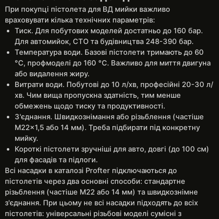
При покупці пістолета для ВД мийки важливо
враховувати кілька технічних параметрів:
Тиск. Для побутових моделей достатньо до 160 бар.
Для автомийок, СТО та будівництва 248-390 бар.
Температура води. Базові пістолети тримають до 60
°C, профмоделі до 160 °C. Важливо для миття двигуна
або видалення жиру.
Витрати води. Побутові до 10 л/хв, професійні 20-30 л/
хв. Чим вища пропускна здатність, тим менше
обмежень щодо тиску та продуктивності.
З'єднання. Швидкознімання або різьблення (частіше
M22x1,5 або 14 мм). Треба підбирати під конкретну
мийку.
Короткі пістолети зручніші для авто, довгі (до 100 см)
для фасадів та підлоги.
Всі насадки в каталозі Profter підключаються до
пістолетів через два основні способи: стандартне
різьблення (частіше M22 або 14 мм) та швидкознімне
з'єднання. При цьому не всі насадки підходять до всіх
пістолетів: універсальні різьбові моделі сумісні з