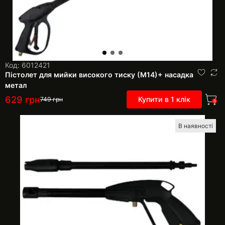
Код: 6012421
Пістолет для мийки високого тиску (М14)+ насадка
метал
629
грн
Купити в 1 клік
749
грн
0
В наявності