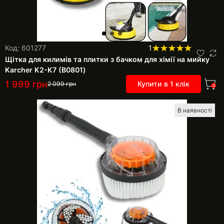
Код: 601277
1
Щітка для килимів та плитки з бачком для хімії на мийку
Karcher K2-K7 (В0801)
1 999
грн
Купити в 1 клік
2 099
грн
0
В наявності