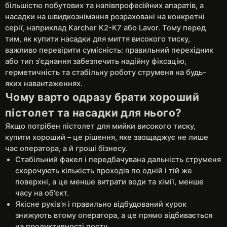
більшістю побутових та напівпрофесійних апаратів, а
насадки на швидкознімання розраховані на конкретні
серії, наприклад Karcher K2-K7 або Lavor. Тому перед
тим, як купити насадки для миття високого тиску,
важливо перевірити сумісність: правильний перехідник
або тип з'єднання забезпечить надійну фіксацію,
герметичність та стабільну роботу струменя на будь-
яких навантаженнях.
Чому варто одразу брати хороший
пістолет та насадки для нього?
Якщо потрібен пістолет для мийки високого тиску,
купити хороший – це рішення, яке заощаджує не лише
час оператора, а й гроші бізнесу.
Стабільний факел і передбачувана дальність струменя
скорочують кількість проходів по одній і тій же
поверхні, а це менше витрати води та хімії, менше
часу на об'єкт.
Якісне руків'я і правильно відбудований курок
знижують втому оператора, а це прямо відбивається
на продуктивності посту.