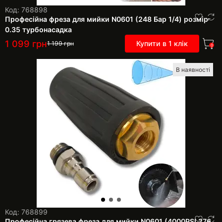
Код: 768898
Професійна фреза для мийки N0601 (248 Бар 1/4) розмір
0.35 турбонасадка
1 099
грн
Купити в 1 клік
1 199
грн
0
В наявності
Код: 768899
Професійна грязева фреза для мийки N0601 (4000PSI 276