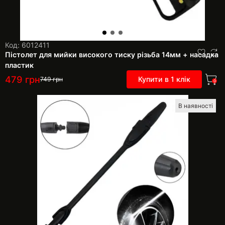
Код: 6012411
Пістолет для мийки високого тиску різьба 14мм + насадка
пластик
479
грн
Купити в 1 клік
749
грн
0
В наявності