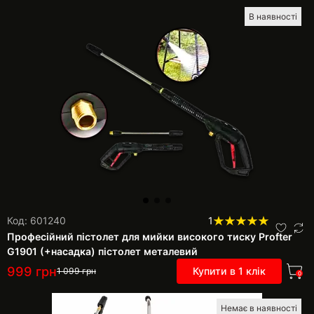
В наявності
Код: 601240
1
Професійний пістолет для мийки високого тиску Profter
G1901 (+насадка) пістолет металевий
999
грн
Купити в 1 клік
1 099
грн
0
Немає в наявності