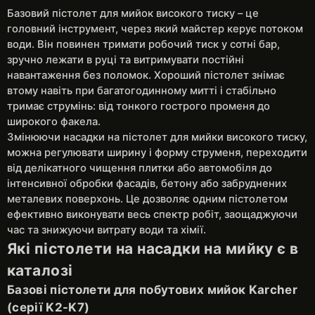
Базовий пістолет для мийок високого тиску – це
головний інструмент, через який майстер керує потоком
води. Він повинен тримати робочий тиск у сотні бар,
зручно лежати в руці та витримувати постійні
навантаження без поломок. Хороший пістолет знімає
втому навіть при багатогодинному митті і стабільно
тримає струмінь: від тонкого гострого променя до
широкого факела.
Змінюючи насадки на пістолет для мийки високого тиску,
можна регулювати ширину і форму струменя, переходити
від делікатного чищення плитки або автомобіля до
інтенсивної обробки фасадів, бетону або забруднених
металевих поверхонь. Це дозволяє одним пістолетом
ефективно виконувати весь спектр робіт, заощаджуючи
час та знижуючи витрату води та хімії.
Які пістолети на насадки на мийку є в
каталозі
Базові пістолети для побутових мийок Karcher
(серії K2-K7)