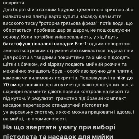
покриття.
Для боротьби з важким брудом, цементною крихтою або
нальотом на плитці варто купити насадку для миття
високого тиску "роторна грязьова фреза": потік води, що
обертається, пробиває шар за шаром, не пошкоджуючи
основу. Коли потрібна універсальність, у хід йдуть
багатофункціональні насадки 5-в-1
: одним поворотом
змінюється режим струменя або вмикається подача піни.
Для роботи з твердими покриттями та хімією підходять
щітки з бачком, які відразу подають мийний розчин та
механічно зчищають бруд – особливо зручно для плитки,
каменю чи килимових покриттів. Подовжувачі та
піки до
70 см
дозволяють дотягнутися до важкодоступних зон, а
шарнірні елементи дають повний контроль на висоті та
під кутом. У результаті грамотно підібраний комплект
насадок перетворює стандартний пістолет на
універсальну систему, з якою можна працювати і вдома, і
на мийці, і в промисловості.
На що звертати увагу при виборі
пістолета та насадок для мийки