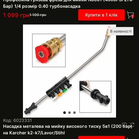
Бар) 1/4 розмір 0.40 турбонасадка
1 099
грн
Купити в 1 клік
1 199
грн
0
В наявності
Код: 6023331
Насадка металева на мийку високого тиску 5в1 (200 бар)
на Karcher k2-k7/Lavor/Stihl