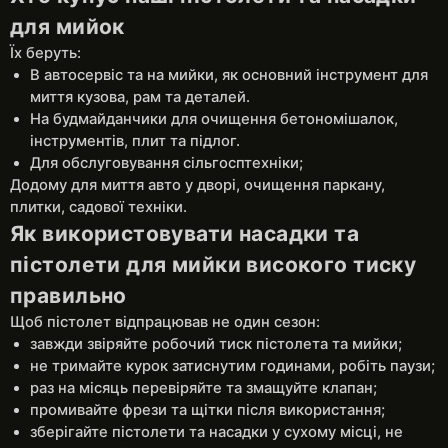
для мийок
Їх беруть:
В автосервіс та на мийки, як основний інструмент для
миття кузова, рам та деталей.
На будмайданчики для очищення бетономішалок,
інструментів, плит та підлог.
Для обслуговування сільгосптехніки;
Додому для миття авто у дворі, очищення паркану,
плитки, садової техніки.
Як використовувати насадки та
пістолети для мийки високого тиску
правильно
Щоб пістолет відпрацював не один сезон:
завжди звіряйте робочий тиск пістолета та мийки;
не тримайте курок затиснутим годинами, робіть паузи;
раз на місяць перевіряйте та змащуйте клапан;
промивайте фрези та щітки після використання;
зберігайте пістолети та насадки у сухому місці, не