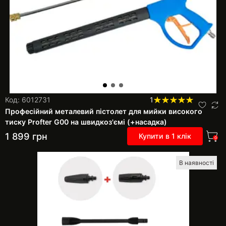
Код: 6012731
1
Професійний металевий пістолет для мийки високого
тиску Profter G00 на швидкоз'ємі (+насадка)
1 899
грн
Купити в 1 клік
0
В наявності