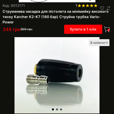
Код: 6012171
1
Струменева насадка для пістолета на мінімийку високого
тиску Karcher K2-K7 (160 бар) Струйна трубка Vario-
Power
349
грн
Купити в 1 клік
599
грн
0
В наявності