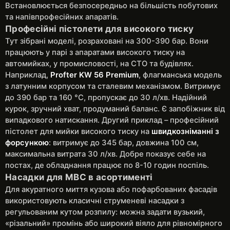
Встановлюється безпосередньо на більшість побутових
та напівпрофесійних апаратів.
Професійні пістолети для високого тиску
Тут зібрані моделі, розраховані на 300-390 бар. Вони
працюють у парі з апаратами високого тиску на
автомийках, у промисловості, на СТО та будівлях.
Наприклад,
Profter KW 56 Premium
, флагманська модель
з латунним корпусом та сталевим механізмом. Витримує
до 390 бар та 160 °C, пропускає до 30 л/хв. Надійний
курок, зручний хват, продуманий баланс. Є запобіжник від
випадкового натискання. Другий приклад – професійний
пістолет для мийки високого тиску на
швидкозніманні з
форсункою
: витримує до 345 бар, довжина 100 см,
максимальна витрата 30 л/хв. Добре показує себе на
постах, де обладнання працює по 8-10 годин поспіль.
Насадки для МВС в асортименті
Для акуратного миття кузова або пофарбованих фасадів
використовують класичні струменеві насадки з
регульованим кутом розпилу: можна задати вузький,
«різальний» промінь або широкий віяло для рівномірного