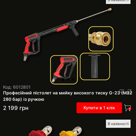
Код: 6012801
Професійний пістолет на мийку високого тиску G-23 (М22
280 бар) із ручкою
2 199
грн
Купити в 1 клік
0
В наявності