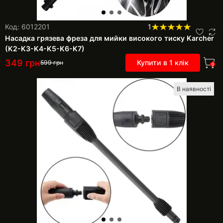
Код: 6012201
1
Насадка грязева фреза для мийки високого тиску Karcher
(K2-K3-K4-K5-K6-K7)
349
грн
Купити в 1 клік
599
грн
0
В наявності