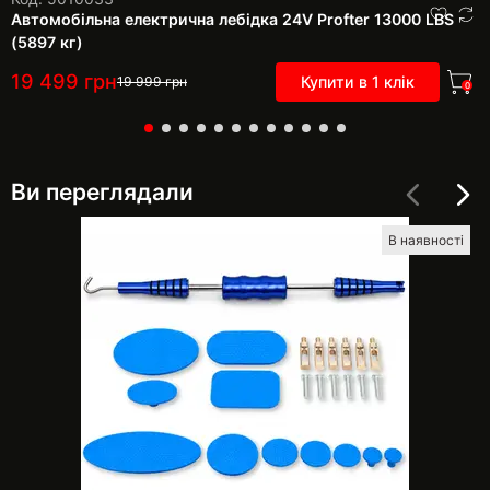
Автомобільна електрична лебідка 24V Profter 13000 LBS
(5897 кг)
19 499
грн
Купити в 1 клік
19 999
грн
0
Ви переглядали
В наявності