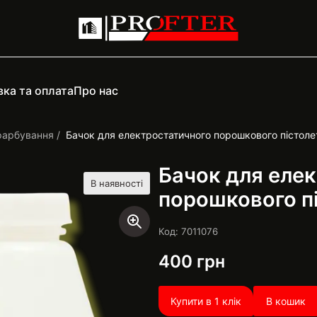
ка та оплата
Про нас
фарбування
Бачок для електростатичного порошкового пістолет
Бачок для еле
В наявності
порошкового пі
Код: 7011076
400
грн
Купити в 1 клік
В кошик