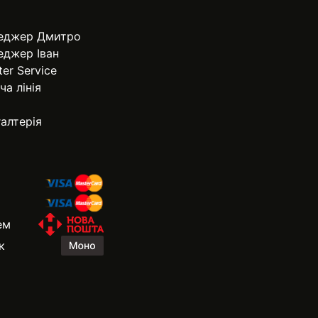
еджер Дмитро
еджер Іван
ter Service
ча лінія
алтерія
ем
к