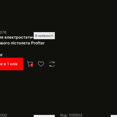
1076
В наявності
ля електростатичного
вого пістолета Profter
н
и в 1 клік
0
1002
Код: 105602