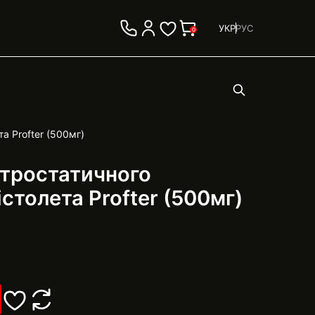
УКР
РУС
0
а Profter (500мг)
ктростатичного
столета Profter (500мг)