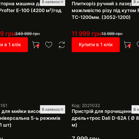
В наявності
В 
торна машина для миття
Плиткоріз ручний з лазером
Profter E-100 (4200 м²/год
можливістю різу під кутом P
TC-1200мм. (3052-1200)
99
грн
11 999
грн
249 999
грн
13 999
грн
и в 1 клік
Купити в 1 клік
0
0
2161
Код: 2021032
В наявності
В 
 для мийки високого тиску
Пристрій для прочищення т
 універсальна 5-ь режимів
дрель+трос Dali D-62A ( Ø 8
1 шт)
м)
н
7 999
грн