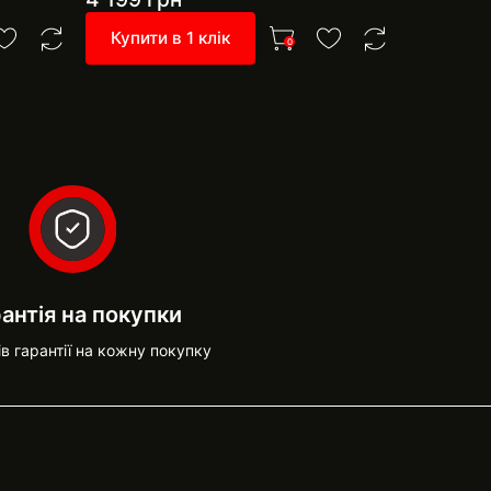
Купити в 1 клік
Купити 
0
антія на покупки
ів гарантії на кожну покупку