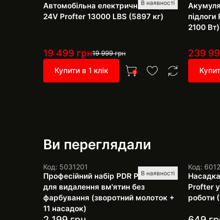
В наявності
Автомобільна електрична лебідка
Акумуля
24V Profter 13000 LBS (5897 кг)
підлоги 
2100 Вт)
19 499
грн
239 9
19 999
грн
Купити в 1 клік
Купит
0
Ви переглядали
Код: 5031201
Код: 601
В наявності
Професійний набір PDR Pro SH-4
Насадка
для видалення вм'ятин без
Profter
фарбування (зворотний молоток +
роботи (
11 насадок)
2 199
грн
649
гр