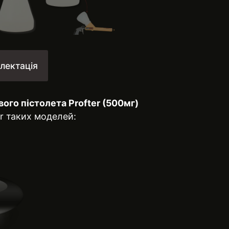
лектація
го пістолета Profter (500мг)
er таких моделей: