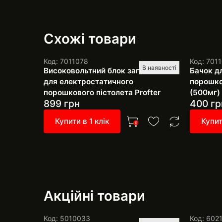
Схожі товари
Код: 7011078
Код: 701
В наявності
Високовольтний блок запобіжник
Бачок д
для електростатичного
порошко
порошкового пістолета Profter
(500мг)
899
грн
400
гр
Купити в 1 клік
Купит
0
Акційні товари
Код: 5010033
Код: 602