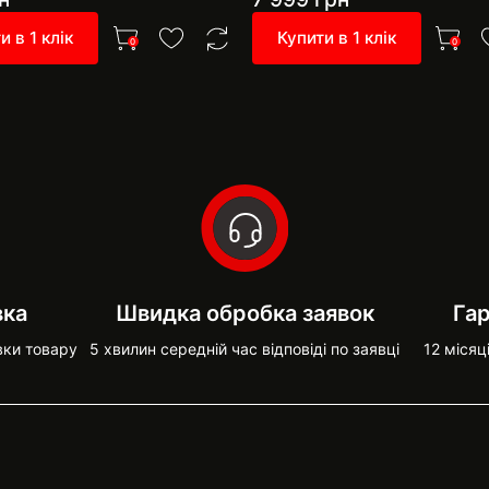
и в 1 клік
Купити в 1 клік
0
0
вка
Швидка обробка заявок
Гар
вки товару
5 хвилин середній час відповіді по заявці
12 місяц