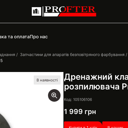
ка та оплата
Про нас
аднання
Запчастини для апаратів безповітряного фарбування
95
Дренажний кла
В наявності
розпилювача Pr
Код: 105106106
1 999
грн
Купити в 1 клік
В кошик