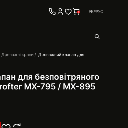
УКР
РУС
0
Дренажні крани
Дренажний клапан для
пан для безповітряного
ofter MX-795 / MX-895