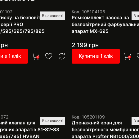
101102
Код: 105104106
В наявності
В 
тиску на безповітряні
Ремкомплект насоса на
 серії PRO
безповітряний фарбувальн
/595/695/795/895
апарат MX-695
грн
2 199
грн
и в 1 клік
Купити в 1 клік
0
0
8072
Код: 105201109
В наявності
В 
ий клапан для
Дренажний кран для
тряних апаратів S1-S2-S3
безповітряного мембранног
695/795) HVBAN
апарата Profter NB1000/300