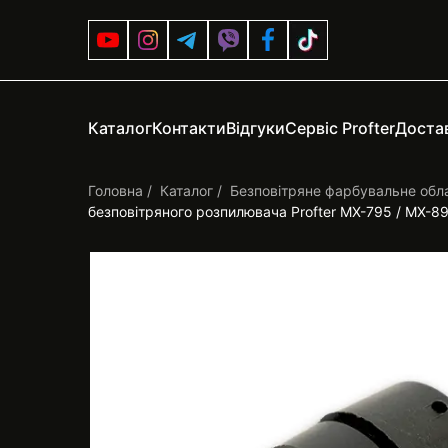
Каталог
Контакти
Відгуки
Сервіс Profter
Достав
Головна
Каталог
Безповітряне фарбувальне обл
безповітряного розпилювача Profter MX-795 / MX-8