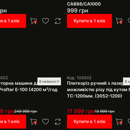
CA888/CA1000
рн
999
грн
и в 1 клік
Купити в 1 клік
0
0
1002
Код: 105602
В наявності
В 
торна машина для миття
Плиткоріз ручний з лазером
Profter E-100 (4200 м²/год
можливістю різу під кутом P
TC-1200мм. (3052-1200)
99
грн
11 999
грн
249 999
грн
13 999
грн
и в 1 клік
Купити в 1 клік
0
0