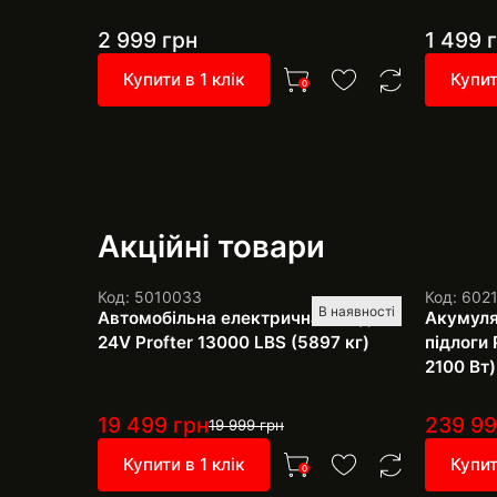
2 999
грн
1 499
г
Купити в 1 клік
Купит
0
Акційні товари
Код: 5010033
Код: 602
В наявності
Автомобільна електрична лебідка
Акумуля
24V Profter 13000 LBS (5897 кг)
підлоги 
2100 Вт)
19 499
грн
239 9
19 999
грн
Купити в 1 клік
Купит
0