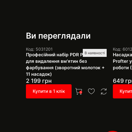
Ви переглядали
Код: 5031201
Код: 601
В наявності
Професійний набір PDR Pro SH-4
Насадка
для видалення вм'ятин без
Profter
фарбування (зворотний молоток +
роботи (
11 насадок)
2 199
грн
649
гр
Купити в 1 клік
Купит
0