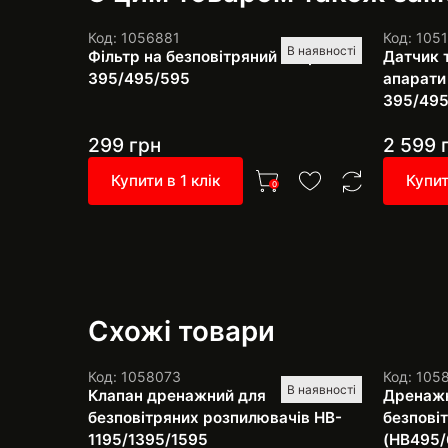
Код: 1056881
Код: 105
В наявності
Фільтр на безповітряний апарат
Датчик 
395/495/595
апарати
395/495
299
грн
2 599
Купити в 1 клік
Купит
0
Схожі товари
Код: 1058073
Код: 105
В наявності
Клапан дренажний для
Дренажн
безповітряних розпилювачів HB-
безпові
1195/1395/1595
(HB495/