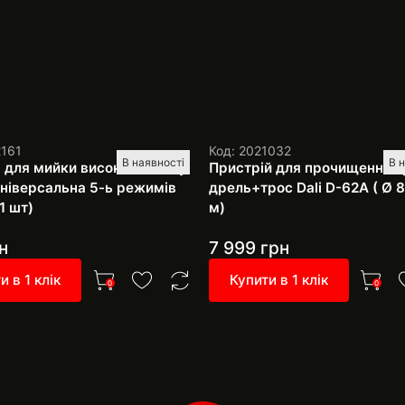
2161
Код: 2021032
В наявності
В 
 для мийки високого тиску
Пристрій для прочищення т
 універсальна 5-ь режимів
дрель+трос Dali D-62A ( Ø 8
1 шт)
м)
н
7 999
грн
и в 1 клік
Купити в 1 клік
0
0