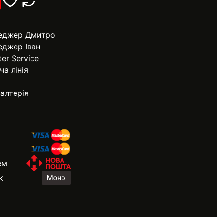
еджер Дмитро
еджер Іван
ter Service
ча лінія
алтерія
ем
к