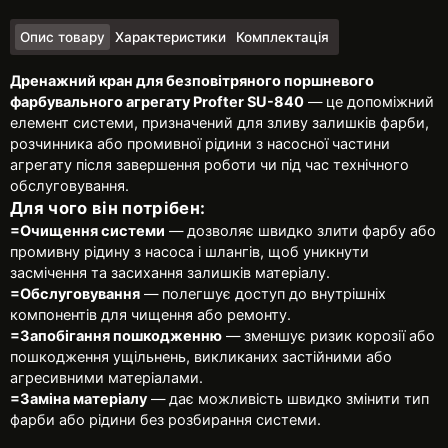
Опис товару
Характеристики
Комплектація
Дренажний кран для безповітряного поршневого
фарбувального агрегату Profter SU-840
— це допоміжний
елемент системи, призначений для зливу залишків фарби,
розчинника або промивної рідини з насосної частини
агрегату після завершення роботи чи під час технічного
обслуговування.
Для чого він потрібен:
=Очищення системи
— дозволяє швидко злити фарбу або
промивну рідину з насоса і шлангів, щоб уникнути
засмічення та засихання залишків матеріалу.
=Обслуговування
— полегшує доступ до внутрішніх
компонентів для чищення або ремонту.
=Запобігання пошкодженню
— зменшує ризик корозії або
пошкодження ущільнень, викликаних застійними або
агресивними матеріалами.
=Заміна матеріалу
— дає можливість швидко змінити тип
фарби або рідини без розбирання системи.