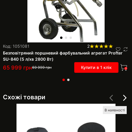
Код: 1051081
2
Безповітряний поршневий фарбувальний агрегат Profter
SU-840 (5 л/хв 2800 Вт)
65 999
грн
Купити в 1 клік
69 999
грн
0
Схожі товари
В наявності