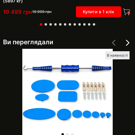
(5897 кг)
19 499
грн
Купити в 1 клік
19 999
грн
0
Ви переглядали
В наявності