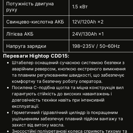
Потужність двигуна
1.5 кВт
руху
Свинцево-кислотна АКБ
12V/120Ah ×2
Літієва АКБ
24V/130Ah ×1
Напруга зарядки
198–235V / 50–60Hz
Переваги Hightop CDD15:
Штабелер оснащений сучасною системою безпеки з
аварійним реверсом, кнопкою екстреного вимкнення
та плавним регулюванням швидкості, що забезпечує
комфортну та безпечну роботу оператора.
Посилена С-подібна щогла та міцна конструкція вил
гарантують стійкість до високих навантажень і
довговічність техніки навіть при інтенсивній
експлуатації.
Герметичний гідравлічний циліндр із покращеним
ущільненням забезпечує плавний підйом вантажу та
захист від витоку масла.
Зносостійкі поліуретанові колеса сприяють тихому та