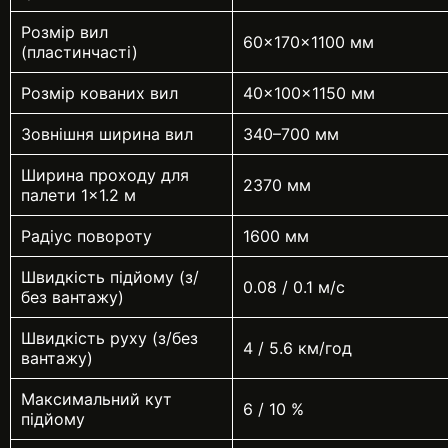
Розмір вил
60×170×1100 мм
(пластинчасті)
Розмір кованих вил
40×100×1150 мм
Зовнішня ширина вил
340–700 мм
Ширина проходу для
2370 мм
палети 1×1.2 м
Радіус повороту
1600 мм
Швидкість підйому (з/
0.08 / 0.1 м/с
без вантажу)
Швидкість руху (з/без
4 / 5.6 км/год
вантажу)
Максимальний кут
6 / 10 %
підйому