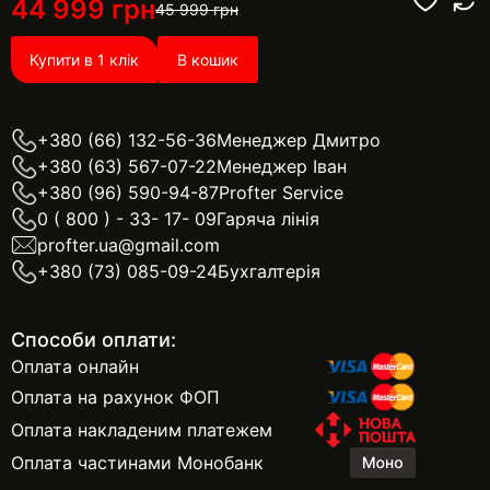
44 999
грн
45 999
грн
Купити в 1 клік
В кошик
+380 (66) 132-56-36
Менеджер Дмитро
+380 (63) 567-07-22
Менеджер Іван
+380 (96) 590-94-87
Profter Service
0 ( 800 ) - 33- 17- 09
Гаряча лінія
profter.ua@gmail.com
+380 (73) 085-09-24
Бухгалтерія
Способи оплати:
Оплата онлайн
Оплата на рахунок ФОП
Оплата накладеним платежем
Оплата частинами Монобанк