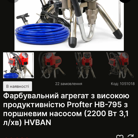
22
замовлення
Код: 1051018
В наявності
Фарбувальний агрегат з високою
продуктивністю Profter HB-795 з
поршневим насосом (2200 Вт 3,1
л/хв) HVBAN