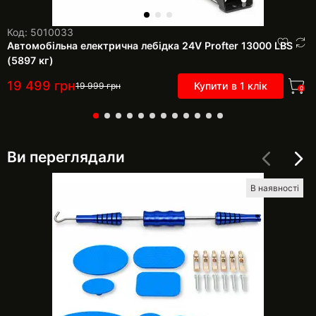
Код: 5010033
Автомобільна електрична лебідка 24V Profter 13000 LBS
(5897 кг)
19 499
грн
Купити в 1 клік
19 999
грн
0
Ви переглядали
В наявності