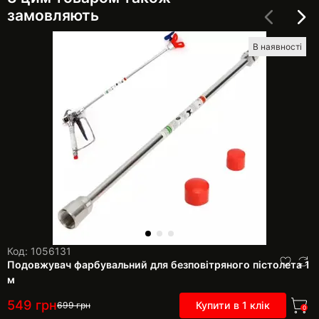
замовляють
В наявності
Код: 1056131
Подовжувач фарбувальний для безповітряного пістолета 1
м
549
грн
Купити в 1 клік
699
грн
0