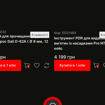
1032
Код: 5031484
1
В наявності
В 
й для прочищення труб
Інструмент PDR для видале
ос Dali D-62A ( Ø 8 мм, 12
вм'ятин із насадками Pro NT
кейс
рн
4 199
грн
и в 1 клік
Купити в 1 клік
0
0