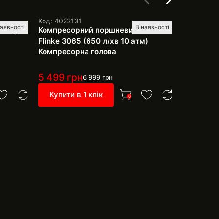
Код: 4022131
Код: 40221
наявності
В наявності
ресора
Компресорний поршневий блок
Сапун дл
Flinke 3065 (650 л/хв 10 атм)
Компресорна голова
5 499
грн
50
грн
6 999
грн
Купити в 1 клік
Купити 
0