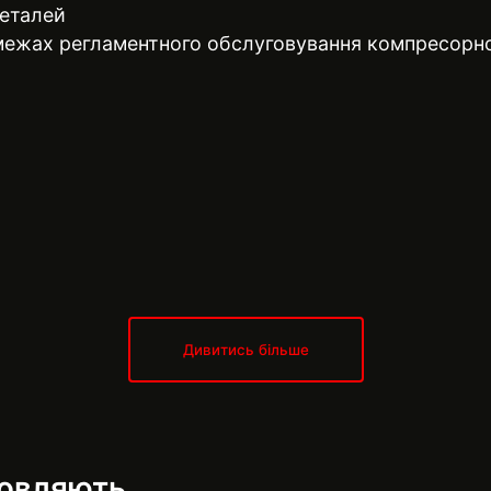
деталей
 межах регламентного обслуговування компресорн
Дивитись більше
мовляють