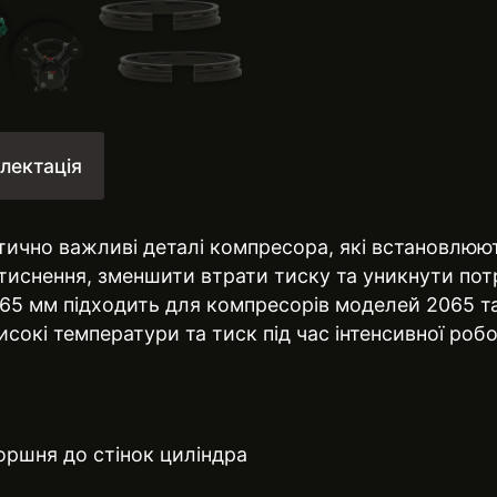
лектація
итично важливі деталі компресора, які встановлюю
стиснення, зменшити втрати тиску та уникнути пот
65 мм підходить для компресорів моделей 2065 та
сокі температури та тиск під час інтенсивної робо
оршня до стінок циліндра