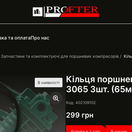
ка та оплата
Про нас
Запчастини та комплектуючі для поршневих компресорів
Кіл
Кільця поршне
В наявності
3065 3шт. (65м
Код: 402109102
299
грн
Купити в 1 клік
В кошик