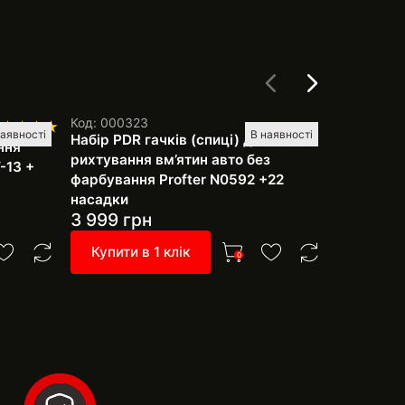
Код: 000323
Код: 60201
наявності
В наявності
Набір PDR гачків (спиці) для
Торнадор
ння
рихтування вм’ятин авто без
Profter B
-13 +
фарбування Profter N0592 +22
насадки
3 999
грн
999
грн
Купити в 1 клік
Купити 
0