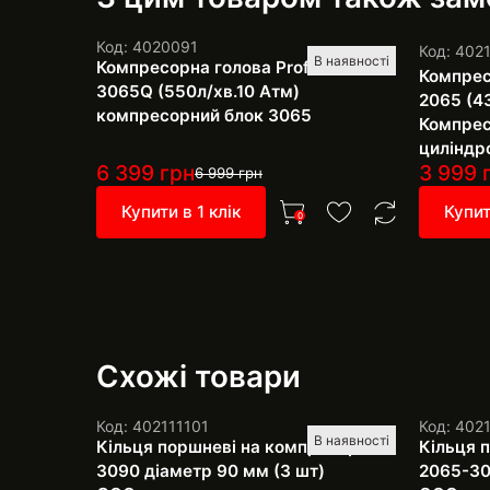
Код: 4020091
Код: 402
В наявності
Компресорна голова Profter ZT-
Компрес
3065Q (550л/хв.10 Атм)
2065 (43
компресорний блок 3065
Компрес
циліндр
6 399
грн
3 999
6 999
грн
Купити в 1 клік
Купит
0
Схожі товари
Код: 402111101
Код: 402
В наявності
Кільця поршневі на компресор
Кільця 
3090 діаметр 90 мм (3 шт)
2065-30