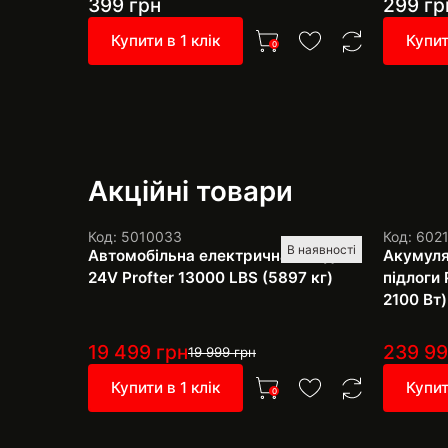
399
грн
299
гр
Купити в 1 клік
Купит
0
Акційні товари
Код: 5010033
Код: 602
В наявності
Автомобільна електрична лебідка
Акумуля
24V Profter 13000 LBS (5897 кг)
підлоги 
2100 Вт)
19 499
грн
239 9
19 999
грн
Купити в 1 клік
Купит
0