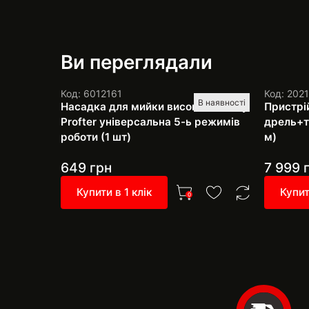
Ви переглядали
Код: 6012161
Код: 202
В наявності
Насадка для мийки високого тиску
Пристрі
Profter універсальна 5-ь режимів
дрель+тр
роботи (1 шт)
м)
649
грн
7 999
г
Купити в 1 клік
Купит
0