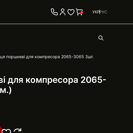
УКР
РУС
0
ьця поршневі для компресора 2065-3065 3шт.
ві для компресора 2065-
м.)