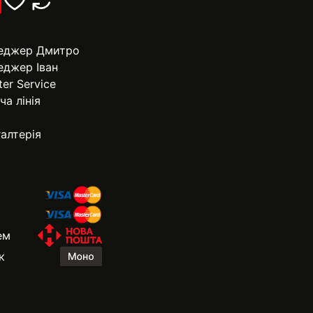
еджер Дмитро
еджер Іван
ter Service
ча лінія
алтерія
ем
к