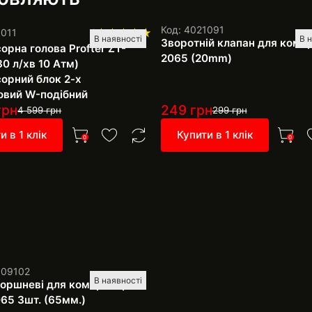
Код: 4021091
1011
1
В наявності
В 
Зворотній клапан для комп
орна голова Profter ZT-
2065 (20mm)
0 л/хв 10 Атм)
орний блок 2-х
овий W-подібний
грн
249
грн
4 599
грн
299
грн
и в 1 клік
Купити в 1 клік
0
0
109102
В наявності
поршневі для компресора
65 3шт. (65мм.)