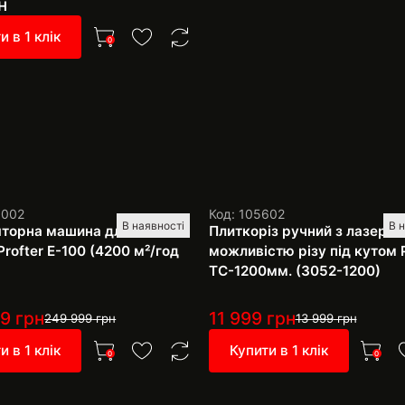
н
и в 1 клік
0
1002
Код: 105602
В наявності
В 
торна машина для миття
Плиткоріз ручний з лазером
Profter E-100 (4200 м²/год
можливістю різу під кутом P
TC-1200мм. (3052-1200)
99
грн
11 999
грн
249 999
грн
13 999
грн
и в 1 клік
Купити в 1 клік
0
0