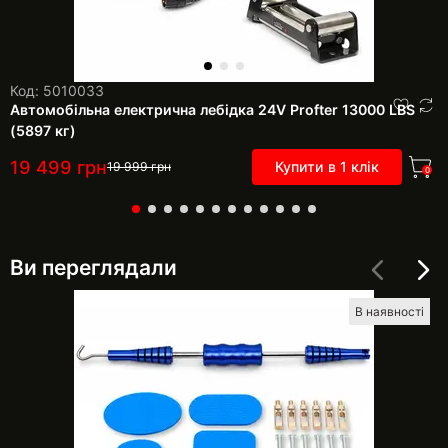
Код: 5010033
Автомобільна електрична лебідка 24V Profter 13000 LBS
(5897 кг)
19 499
грн
Купити в 1 клік
19 999
грн
0
Ви переглядали
В наявності