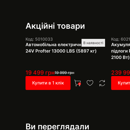
Акційні товари
Код: 5010033
Код: 602
В наявності
Автомобільна електрична лебідка
Акумуля
24V Profter 13000 LBS (5897 кг)
підлоги 
2100 Вт)
19 499
грн
239 9
19 999
грн
Купити в 1 клік
Купит
0
Ви переглядали