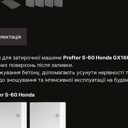
лектація
й для затирочної машини
Profter S-60 Honda GX16
них поверхонь після заливки.
джування бетону, допомагають усунути нерівності 
ї до зношування та інтенсивної експлуатації на буді
er S-60 Honda