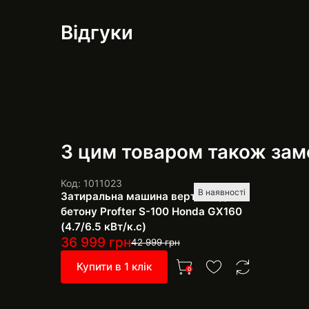
Відгуки
З цим товаром також за
Код: 1011023
В наявності
Затиральна машина вертоліт для
бетону Profter S-100 Honda GX160
(4.7/6.5 кВт/к.с)
36 999
грн
42 999
грн
Купити в 1 клік
0