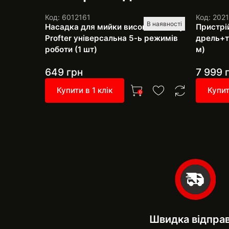
Код: 6012161
Код: 202
В наявності
Насадка для мийки високого тиску
Пристрі
Profter універсальна 5-ь режимів
дрель+тр
роботи (1 шт)
м)
649
грн
7 999
г
Купити в 1 клік
Купит
0
Швидка відпра