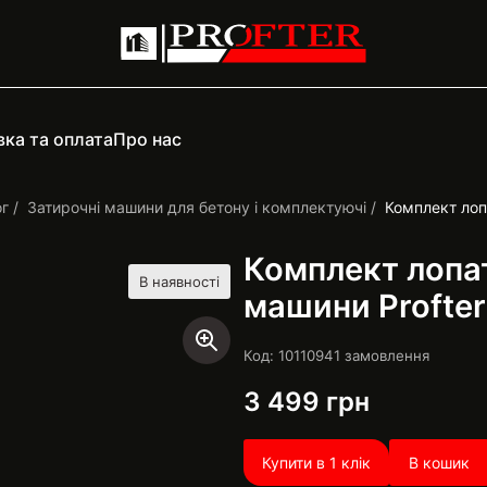
ка та оплата
Про нас
ог
Затирочні машини для бетону і комплектуючі
Комплект лопа
Комплект лопат
В наявності
машини Profter
Код: 1011094
1
замовлення
3 499
грн
Купити в 1 клік
В кошик