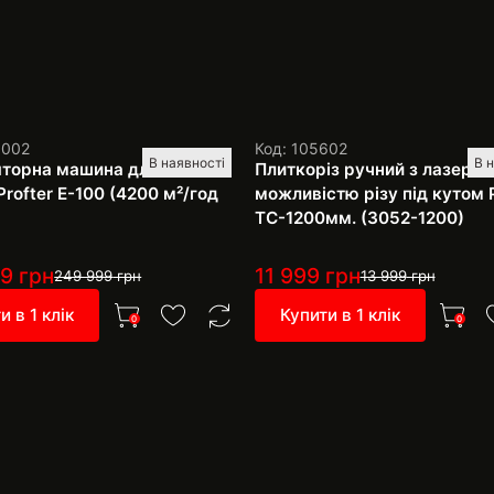
1002
Код: 105602
В наявності
В 
торна машина для миття
Плиткоріз ручний з лазером
Profter E-100 (4200 м²/год
можливістю різу під кутом P
TC-1200мм. (3052-1200)
99
грн
11 999
грн
249 999
грн
13 999
грн
и в 1 клік
Купити в 1 клік
0
0