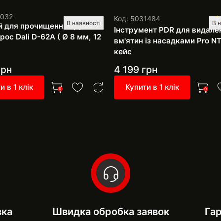
1032
Код: 5031484
1
В наявності
В 
й для прочищення труб
Інструмент PDR для видале
ос Dali D-62A ( Ø 8 мм, 12
вм'ятин із насадками Pro NT
кейс
рн
4 199
грн
и в 1 клік
Купити в 1 клік
0
0
вка
Швидка обробка заявок
Гар