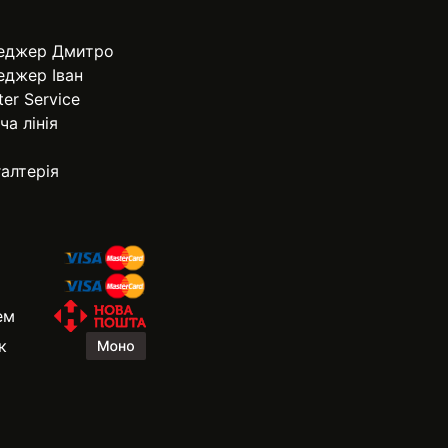
еджер Дмитро
еджер Іван
ter Service
ча лінія
алтерія
ем
к