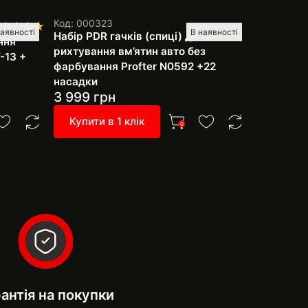
Код: 000323
Код: 60201
наявності
В наявності
Набір PDR гачків (спиці) для
Торнадор
ння
рихтування вм’ятин авто без
Profter B
-13 +
фарбування Profter N0592 +22
насадки
3 999
грн
999
грн
Купити в 1 клік
Купити 
0
антія на покупки