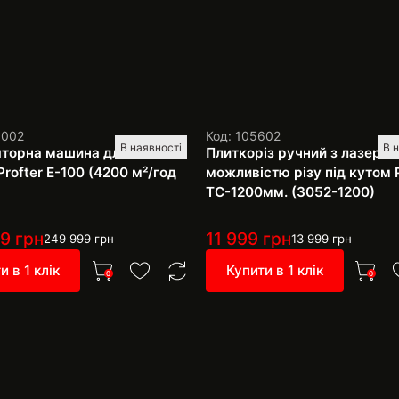
1002
Код: 105602
В наявності
В 
торна машина для миття
Плиткоріз ручний з лазером
Profter E-100 (4200 м²/год
можливістю різу під кутом P
TC-1200мм. (3052-1200)
99
грн
11 999
грн
249 999
грн
13 999
грн
и в 1 клік
Купити в 1 клік
0
0