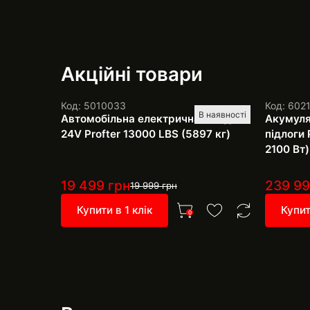
Акційні товари
Код: 5010033
Код: 602
В наявності
Автомобільна електрична лебідка
Акумуля
24V Profter 13000 LBS (5897 кг)
підлоги 
2100 Вт)
19 499
грн
239 9
19 999
грн
Купити в 1 клік
Купит
0