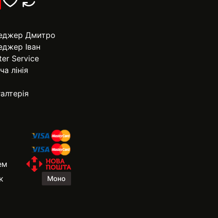
еджер Дмитро
еджер Іван
ter Service
ча лінія
алтерія
ем
к