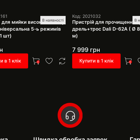
2161
Код: 2021032
В наявності
В 
 для мийки високого тиску
Пристрій для прочищення т
 універсальна 5-ь режимів
дрель+трос Dali D-62A ( Ø 8
1 шт)
м)
н
7 999
грн
и в 1 клік
Купити в 1 клік
0
0
вка
Швидка обробка заявок
Гар