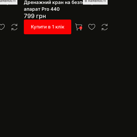
наявності
В наявності
апарат
Дренажний кран на безповітряний
Ремкомпл
апарат Pro 440
фарбувал
799
грн
799
грн
Купити в 1 клік
Купити 
0