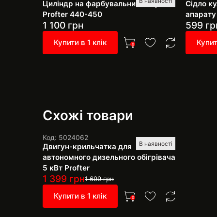
В наявності
Циліндр на фарбувальний апарат
Сідло к
Profter 440-450
апарату 
1 100
грн
599
гр
Купити в 1 клік
Купит
0
Схожі товари
Код: 5024062
В наявності
Двигун-крильчатка для
автономного дизельного обігрівача
5 кВт Profter
1 399
грн
1 699
грн
Купити в 1 клік
0