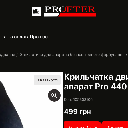
ка та оплата
Про нас
аднання
Запчастини для апаратів безповітряного фарбування
Крильчатка дви
В наявності
апарат Pro 440
Код: 105303106
499
грн
Купити в 1 клік
В кошик