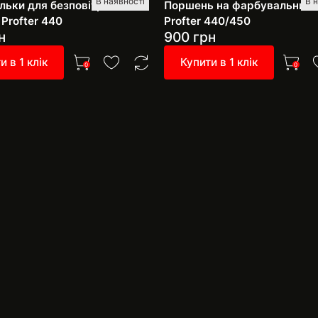
В наявності
В 
ульки для безповітряного
Поршень на фарбувальний 
Profter 440
Profter 440/450
н
900
грн
и в 1 клік
Купити в 1 клік
0
0