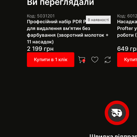
Ви переглядали
Код: 5031201
Код: 601
В наявності
Професійний набір PDR Pro SH-4
Насадка
для видалення вм'ятин без
Profter
фарбування (зворотний молоток +
роботи (
11 насадок)
2 199
грн
649
гр
Купити в 1 клік
Купит
0
Швидка відпра