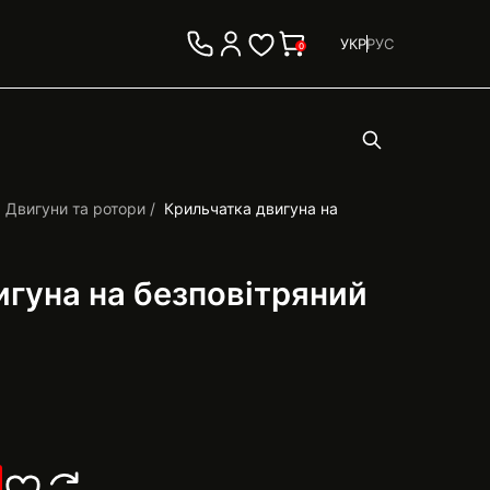
УКР
РУС
0
Двигуни та ротори
Крильчатка двигуна на
гуна на безповітряний