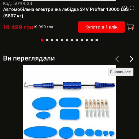
Код: 5010033
Автомобільна електрична лебідка 24V Profter 13000 LBS
(5897 кг)
19 499
грн
Купити в 1 клік
19 999
грн
0
Ви переглядали
В наявності