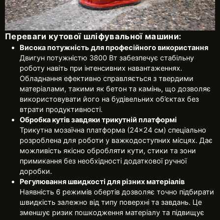
Переваги кутової шліфувальної машини:
Висока потужність для професійного використання
Двигун потужністю 3800 Вт забезпечує стабільну
роботу навіть при інтенсивних навантаженнях.
Обладнання ефективно справляється з твердими
матеріалами, такими як бетон та камінь, що дозволяє
використовувати його на будівельних об’єктах без
втрати продуктивності.
Обробка кутів завдяки трикутній платформі
Трикутна мозаїчна платформа (24×24 см) спеціально
розроблена для роботи у важкодоступних місцях. Дає
можливість якісно обробляти кути, стики та зони
примикання без необхідності додаткової ручної
доробки.
Регулювання швидкості для різних матеріалів
Наявність 6 режимів обертів дозволяє точно підбирати
швидкість залежно від типу поверхні та завдань. Це
зменшує ризик пошкодження матеріалу та підвищує