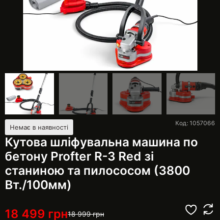
Код: 1057066
Немає в наявності
Кутова шліфувальна машина по
бетону Profter R-3 Red зі
станиною та пилососом (3800
Вт./100мм)
18 499
грн
18 999
грн