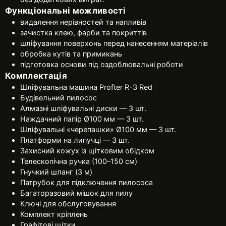
Функціональні можливості
видалення нерівностей та напливів
зачистка клею, фарби та покриттів
шліфування поверхонь перед нанесенням матеріалів
обробка кутів та примикань
підготовка основи під оздоблювальні роботи
Комплектація
Шліфувальна машина Profter R-3 Red
Будівельний пилосос
Алмазні шліфувальні диски — 3 шт.
Наждачний папір Ø100 мм — 3 шт.
Шліфувальні «черепашки» Ø100 мм — 3 шт.
Платформи на липучці — 3 шт.
Захисний кожух із щітковим обідком
Телескопічна ручка (100–150 см)
Гнучкий шланг (3 м)
Патрубок для підключення пилососа
Багаторазовий мішок для пилу
Ключі для обслуговування
Комплект кріплень
Графітові щітки