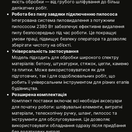
якість обробки — від грубого шліфування до більш
делікатних робіт.
Робота без пилу завдяки підключенню пилососа
Інтегрована система пиловидалення з потужним
пилососом 2380 Вт забезпечує ефективне видалення
пилу безпосередньо під час роботи. Це покращує
умови праці, підвищує безпеку оператора та дозволяє
зберігати чистоту на об’єкті.
Універсальність застосування
Модель підходить для обробки широкого спектру
матеріалів: бетону, штукатурки, стяжок, цегли, каменю
та плитки. Може використовуватися як для
підготовчих, так і для оздоблювальних робіт, що
робить її універсальним інструментом для різних етапів
будівництва.
Розширена комплектація
Комплект поставки включає всі необхідні аксесуари
для початку роботи: шліфувальні елементи, витратні
матеріали, телескопічну ручку, шланг, пилосос та
інструменти для обслуговування. Це дозволяє
використовувати обладнання одразу після придбання
без додаткових витрат.