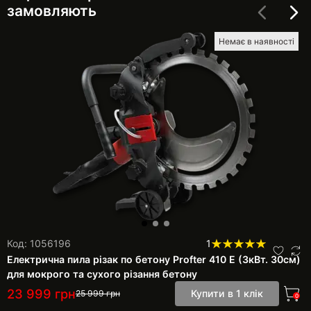
замовляють
Немає в наявності
Код: 1056196
1
Електрична пила різак по бетону Profter 410 E (3кВт. 30см)
для мокрого та сухого різання бетону
23 999
грн
Купити в 1 клік
25 999
грн
0