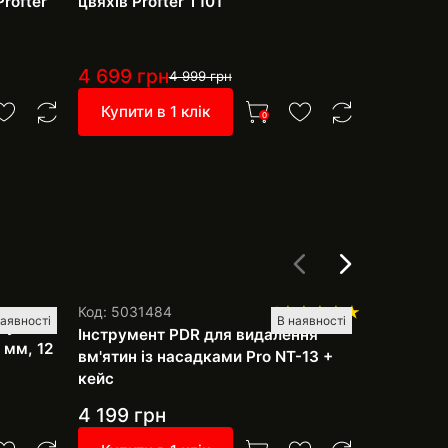
rofter
цвяхів Profter Т101
шпаклівки
4 699
грн
449
грн
4 999
грн
Купити в 1 клік
Купити 
0
Код: 0003
Код: 5031484
1
наявності
В наявності
руб
Набір PDR
Інструмент PDR для видалення
 мм, 12
рихтуванн
вм'ятин із насадками Pro NT-13 +
фарбуван
кейс
насадки
4 199
грн
3 999
г