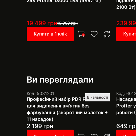
24V Profter 13000 LBS (5897 кг)
підлоги 
2100 Вт)
19 499
грн
239 9
19 999
грн
Купити в 1 клік
Купит
0
Ви переглядали
Код: 5031201
Код: 601
В наявності
Професійний набір PDR Pro SH-4
Насадка
для видалення вм'ятин без
Profter
фарбування (зворотний молоток +
роботи (
11 насадок)
2 199
грн
649
гр