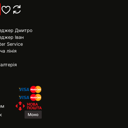
еджер Дмитро
еджер Іван
ter Service
ча лінія
алтерія
ем
к