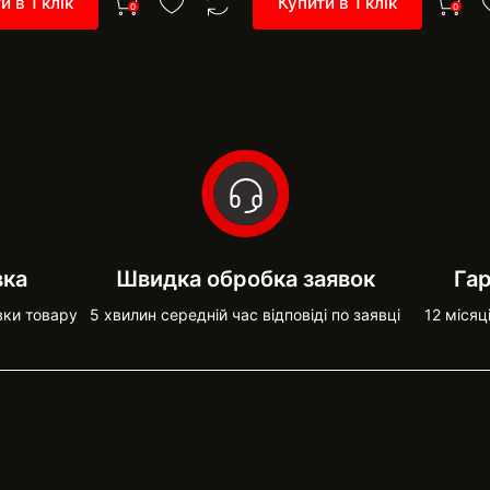
и в 1 клік
Купити в 1 клік
0
0
вка
Швидка обробка заявок
Гар
вки товару
5 хвилин середній час відповіді по заявці
12 місяц