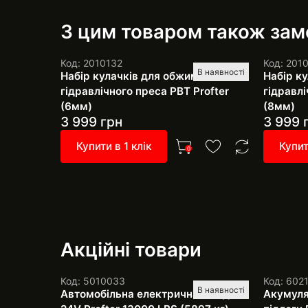
З цим товаром також за
Код: 2010132
Код: 201
В наявності
Набір кулачків для обжимного
Набір к
гідравлічного преса РВТ Profter
гідравлі
(6мм)
(8мм)
3 999
грн
3 999
Купити в 1 клік
Купит
0
Акційні товари
Код: 5010033
Код: 602
В наявності
Автомобільна електрична лебідка
Акумуля