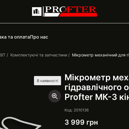
ка та оплата
Про нас
РВТ
Комплектуючі та запчастини
Мікрометр механічний для г
Мікрометр мех
В наявності
гідравлічного
Profter МК-3 к
Код: 2010136
3 999
грн