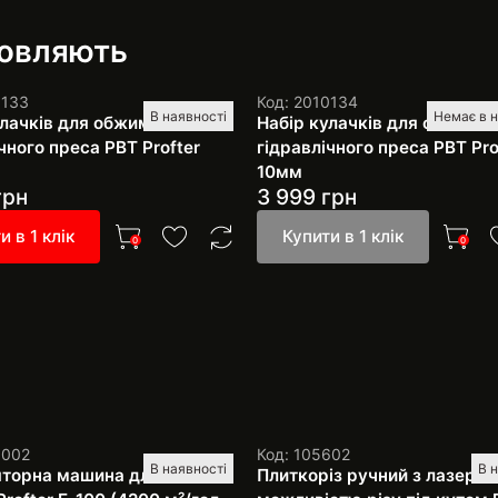
мовляють
0133
Код: 2010134
В наявності
Немає в н
улачків для обжимного
Набір кулачків для обжимн
чного преса РВТ Profter
гідравлічного преса РВТ Pro
10мм
грн
3 999
грн
и в 1 клік
Купити в 1 клік
0
0
1002
Код: 105602
В наявності
В 
торна машина для миття
Плиткоріз ручний з лазером