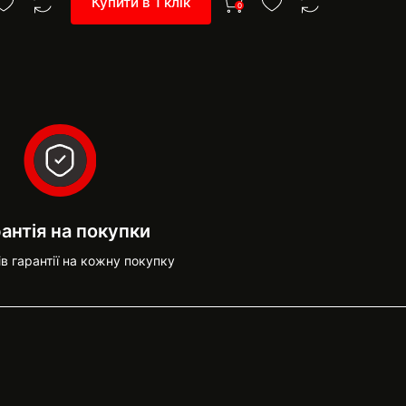
Купити в 1 клік
Купити 
0
антія на покупки
ів гарантії на кожну покупку