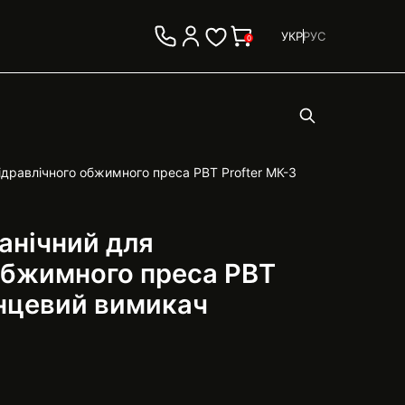
УКР
РУС
0
ідравлічного обжимного преса РВТ Profter МК-3
анічний для
 обжимного преса РВТ
інцевий вимикач