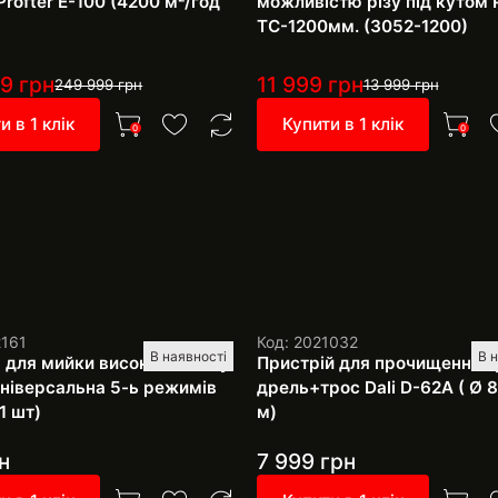
Profter E-100 (4200 м²/год
можливістю різу під кутом P
TC-1200мм. (3052-1200)
99
грн
11 999
грн
249 999
грн
13 999
грн
и в 1 клік
Купити в 1 клік
0
0
2161
Код: 2021032
В наявності
В 
 для мийки високого тиску
Пристрій для прочищення т
 універсальна 5-ь режимів
дрель+трос Dali D-62A ( Ø 8
1 шт)
м)
н
7 999
грн