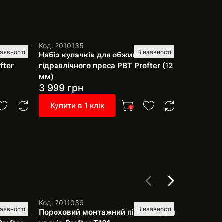
Код: 2010135
аявності
В наявності
ого
Набір кулачків для обжимного
fter
гідравлічного преса РВТ Profter (12
мм)
3 999
грн
Купити в 1 клік
0
Код: 7011036
Код: 1056
наявності
В наявності
 та
Пороховий монтажний пістолет для
Валик із