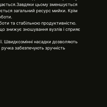
одається.Завдяки цьому зменшується
ується загальний ресурс мийки. Крім
оботи.
боти та стабільною продуктивністю.
що знижує зношування вузлів і сприяє
ії. Швидкозмінні насадки дозволяють
а ручка забезпечують зручність