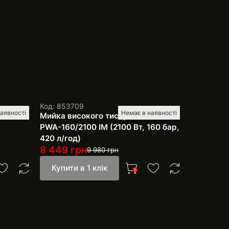
Код: 853709
наявності
Немає в наявності
archer
Мийка високого тиску Tekhmann
PWA-160/2100 IM (2100 Вт, 160 бар,
420 л/год)
8 449
грн
9 980
грн
Купити в 1 клік
0