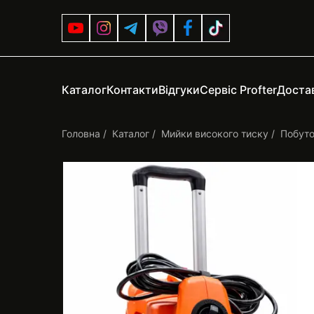
Каталог
Контакти
Відгуки
Сервіс Profter
Достав
Головна
Каталог
Мийки високого тиску
Побуто