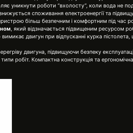
оляє уникнути роботи “вхолосту”, коли вода не п
 знижується споживання електроенергії та підвищ
пристрою більш безпечним і комфортним під час р
уном
, який відзначається підвищеним ресурсом ро
вимикає двигун при відпусканні курка пістолета, 
перегріву двигуна, підвищуючи безпеку експлуатац
і типи робіт. Компактна конструкція та ергономічн