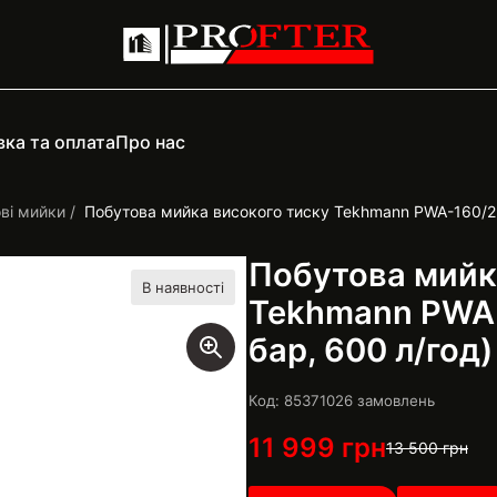
ка та оплата
Про нас
ві мийки
Побутова мийка високого тиску Tekhmann PWA-160/25
Побутова мийк
В наявності
Tekhmann PWA-
бар, 600 л/год)
Код: 853710
26
замовлень
11 999
грн
13 500
грн