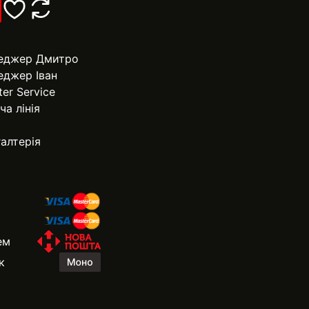
еджер Дмитро
еджер Іван
ter Service
ча лінія
алтерія
ем
к