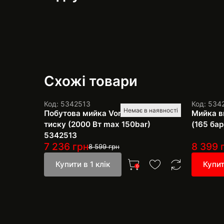
Схожі товари
Код: 5342513
Код: 534
Немає в наявності
Побутова мийка Vortex високого
Мийка в
тиску (2000 Вт max 150bar)
(165 бар
5342513
7 236
грн
8 399
8 599
грн
Купити в 1 клік
Купит
0