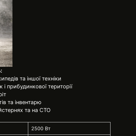
:
ипедів та іншої техніки
 і прибудинкової території
ріт
ів та інвентарю
йстернях та на СТО
2500 Вт