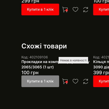
299
грн
100
гр
Купити в 1 клік
Купит
0
Схожі товари
Код: 402109106
Код: 402
Немає в наявності
Прокладки на компресорну головку
Кільця 
2065/3065 (1 шт)
3090 ді
100
грн
399
гр
Купити в 1 клік
Купит
0