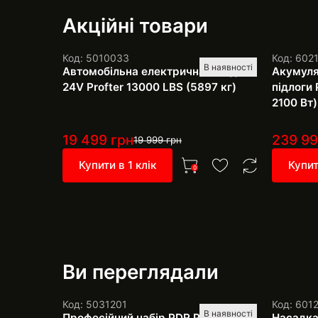
Акційні товари
Код: 5010033
Код: 602
В наявності
Автомобільна електрична лебідка
Акумуля
24V Profter 13000 LBS (5897 кг)
підлоги 
2100 Вт)
19 499
грн
239 9
19 999
грн
Купити в 1 клік
Купит
0
Ви переглядали
Код: 5031201
Код: 601
В наявності
Професійний набір PDR Pro SH-4
Насадка