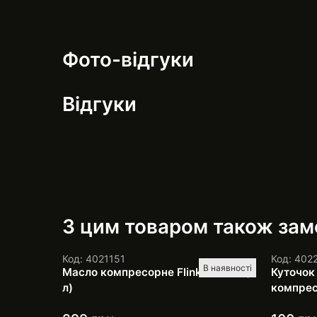
Фото-відгуки
Відгуки
З цим товаром також за
Код: 4021151
Код: 402
В наявності
Масло компресорне Flinke КС-19 (1
Куточок
л)
компрес