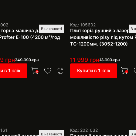
1002
Код: 105602
В наявності
В 
торна машина для миття
Плиткоріз ручний з лазером
Profter E-100 (4200 м²/год
можливістю різу під кутом P
TC-1200мм. (3052-1200)
99
грн
11 999
грн
249 999
грн
13 999
грн
и в 1 клік
Купити в 1 клік
0
0
2161
Код: 2021032
В наявності
В 
 для мийки високого тиску
Пристрій для прочищення т