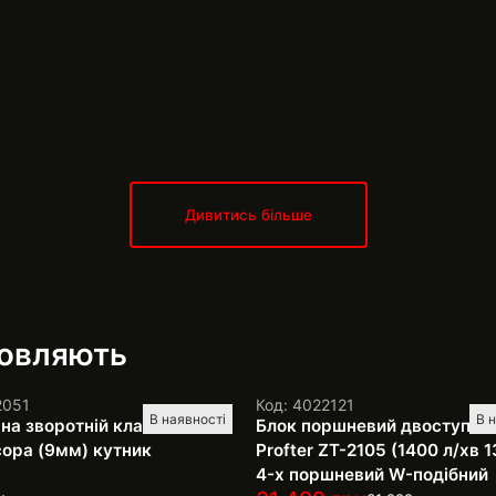
Дивитись більше
мовляють
2051
Код: 4022121
В наявності
В 
 на зворотній клапан
Блок поршневий двоступен
ора (9мм) кутник
Profter ZT-2105 (1400 л/хв 1
4-х поршневий W-подібний