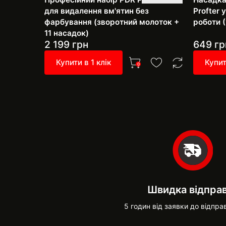
для видалення вм'ятин без
Profter
фарбування (зворотний молоток +
роботи (
11 насадок)
2 199
грн
649
гр
Купити в 1 клік
Купит
0
Швидка відпра
5 годин від заявки до відпра