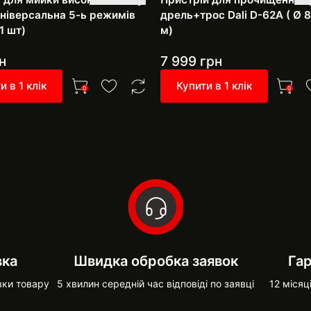
 універсальна 5-ь режимів
дрель+трос Dali D-62A ( Ø 8
1 шт)
м)
н
7 999
грн
и в 1 клік
Купити в 1 клік
0
0
вка
Швидка обробка заявок
Гар
вки товару
5 хвилин середній час відповіді по заявці
12 місяц