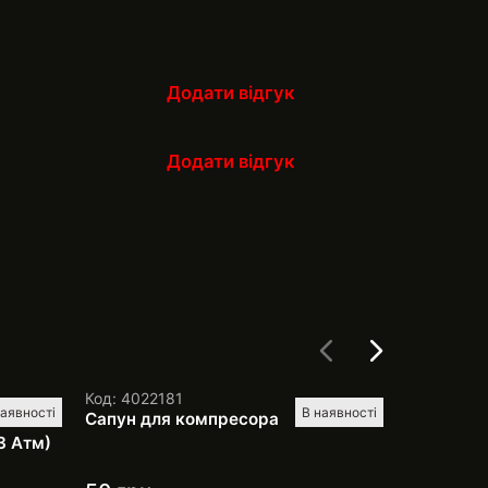
Додати відгук
Додати відгук
Код: 4022181
Код: 40222
наявності
В наявності
евий
Сапун для компресора
Автомати
3 Атм)
Вт 20 А) у