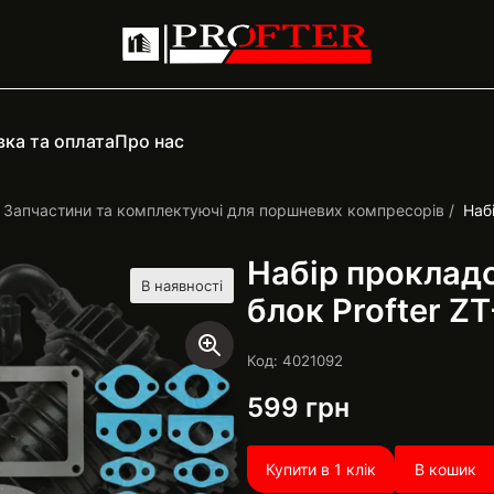
ка та оплата
Про нас
Запчастини та комплектуючі для поршневих компресорів
Наб
Набір проклад
В наявності
блок Profter Z
Код: 4021092
599
грн
Купити в 1 клік
В кошик