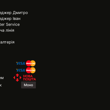
еджер Дмитро
еджер Іван
ter Service
ча лінія
алтерія
ем
к