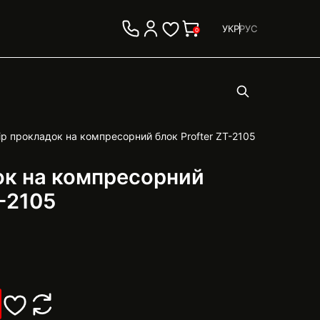
УКР
РУС
0
ір прокладок на компресорний блок Profter ZT-2105
ок на компресорний
T-2105