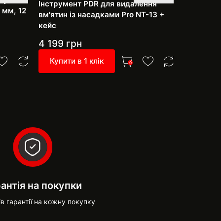
Інструмент PDR для видалення
 мм, 12
рихтуванн
вм'ятин із насадками Pro NT-13 +
фарбуван
кейс
насадки
4 199
грн
3 999
г
Купити в 1 клік
Купити 
0
антія на покупки
ів гарантії на кожну покупку