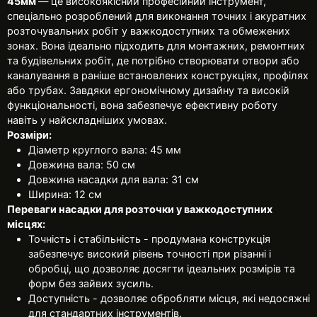
45мм
— це високоякісний професійний інструмент,
спеціально розроблений для виконання точних і акуратних
розточувальних робіт у важкодоступних та обмежених
зонах. Вона ідеально підходить для монтажних, ремонтних
та будівельних робіт, де потрібно створювати отвори або
каналування в раніше встановлених конструкціях, профілях
або трубах. Завдяки ергономічному дизайну та високій
функціональності, вона забезпечує ефективну роботу
навіть у найскладніших умовах.
Розміри:
Діаметр круглого вала: 45 мм
Довжина вала: 50 см
Довжина насадки для вала: 31 см
Ширина: 12 см
Переваги насадки для розточки у важкодоступних
місцях:
Точність і стабільність - продумана конструкція
забезпечує високий рівень точності при різанні і
обробці, що дозволяє досягти ідеальних розмірів та
форм без зайвих зусиль.
Доступність - дозволяє обробляти місця, які недосяжні
для стандартних інструментів.