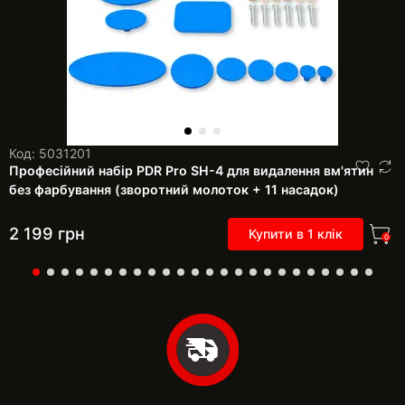
Код: 5031201
Професійний набір PDR Pro SH-4 для видалення вм'ятин
без фарбування (зворотний молоток + 11 насадок)
2 199
грн
Купити в 1 клік
0