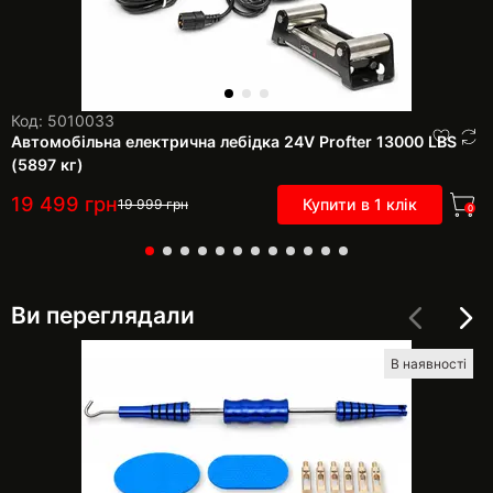
Код: 5010033
Автомобільна електрична лебідка 24V Profter 13000 LBS
(5897 кг)
19 499
грн
Купити в 1 клік
19 999
грн
0
Ви переглядали
В наявності