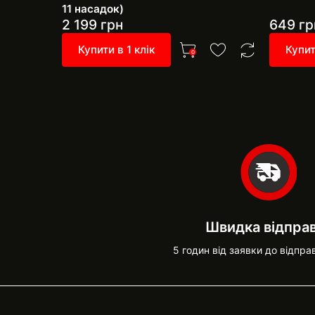
11 насадок)
2 199
грн
649
гр
Купити в 1 клік
Купит
0
Швидка відпра
5 годин від заявки до відпра