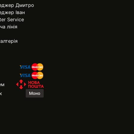
еджер Дмитро
еджер Іван
ter Service
ча лінія
алтерія
ем
к