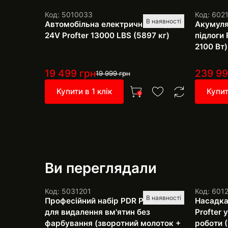
Код: 5010033
Код: 602
В наявності
Автомобільна електрична лебідка
Акумуля
24V Profter 13000 LBS (5897 кг)
підлоги 
2100 Вт)
19 499
грн
239 9
19 999
грн
Купити в 1 клік
Купит
0
Ви переглядали
Код: 5031201
Код: 601
В наявності
Професійний набір PDR Pro SH-4
Насадка
для видалення вм'ятин без
Profter
фарбування (зворотний молоток +
роботи (