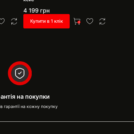
насадки
4 199
грн
3 999
г
Купити в 1 клік
Купити 
0
антія на покупки
ів гарантії на кожну покупку