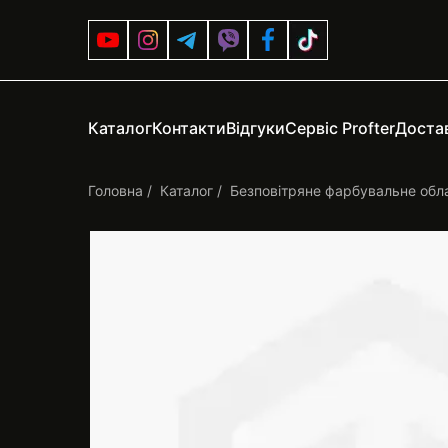
Каталог
Контакти
Відгуки
Сервіс Profter
Достав
Головна
Каталог
Безповітряне фарбувальне обл