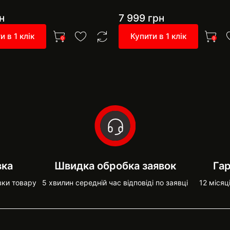
н
7 999
грн
и в 1 клік
Купити в 1 клік
0
0
вка
Швидка обробка заявок
Гар
вки товару
5 хвилин середній час відповіді по заявці
12 місяц