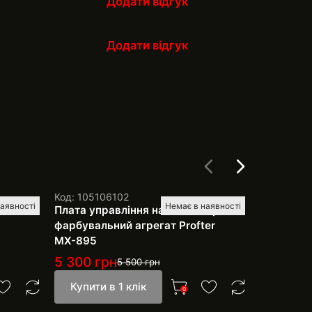
Додати відгук
Додати відгук
Код: 105106102
Код: 1051
наявності
Немає в наявності
Плата управління на безповітряний
Поршень 
фарбувальний агрегат Profter
апарату 
МХ-895
5 300
грн
2 499
г
5 500
грн
Купити в 1 клік
Купити 
0