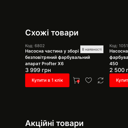
Схожі товари
Код: 6802
Код: 105
В наявності
Насосна частина у зборі на
Насосна
безповітряний фарбувальний
фарбува
апарат Profter Х6
450
3 999
грн
2 500
Купити в 1 клік
Купит
0
Акційні товари