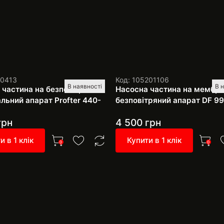
10413
Код: 105201106
В наявності
В 
 частина на безповітряний
Насосна частина на мембр
льний апарат Profter 440-
безповітряний апарат DF 9
грн
4 500
грн
и в 1 клік
Купити в 1 клік
0
0