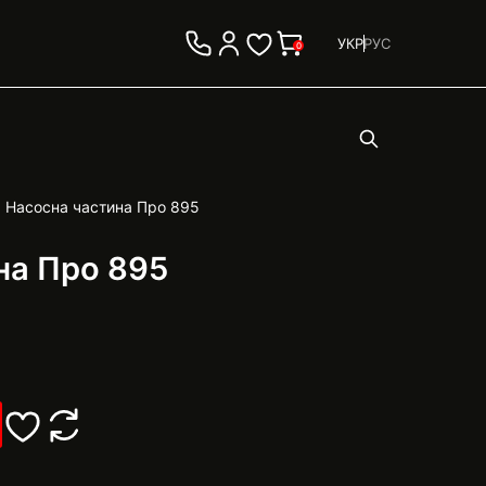
УКР
РУС
0
Насосна частина Про 895
на Про 895