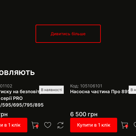
Дивитись більше
мовляють
101102
Код: 105106101
В наявності
В 
тиску на безповітряні
Насосна частина Про 895
 серії PRO
/595/695/795/895
грн
6 500
грн
и в 1 клік
Купити в 1 клік
0
0