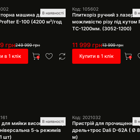
1002
Код: 105602
В наявності
В 
торна машина для миття
Плиткоріз ручний з лазером
Profter E-100 (4200 м²/год
можливістю різу під кутом P
TC-1200мм. (3052-1200)
99
грн
11 999
грн
249 999
грн
13 999
грн
и в 1 клік
Купити в 1 клік
0
0
2161
Код: 2021032
В наявності
В 
 для мийки високого тиску
Пристрій для прочищення т
 універсальна 5-ь режимів
дрель+трос Dali D-62A ( Ø 8
1 шт)
м)