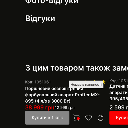
Фото-відгуки
Відгуки
З цим товаром також за
Код: 105
Код: 1051061
1
Немає в наявності
Датчик 
Поршневий безповітряний
апарати
фарбувальний апарат Profter МХ-
395/495
895 (4 л/хв 3000 Вт)
38 999
грн
2 599
42 999
грн
Купити в 1 клік
Купит
0