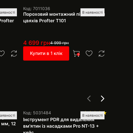
Код: 7011036
Код: 1056
наявності
В наявності
 та
Пороховий монтажний пістолет для
Валик із
rofter
цвяхів Profter Т101
шпаклівки
4 699
грн
449
грн
4 999
грн
Купити в 1 клік
Купити 
0
Код: 0003
Код: 5031484
1
наявності
В наявності
руб
Набір PDR
Інструмент PDR для видалення
 мм, 12
рихтуванн
вм'ятин із насадками Pro NT-13 +
фарбуван
кейс