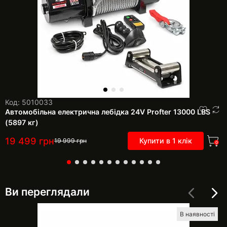
Код: 5010033
Автомобільна електрична лебідка 24V Profter 13000 LBS
(5897 кг)
19 499
грн
Купити в 1 клік
19 999
грн
0
Ви переглядали
В наявності