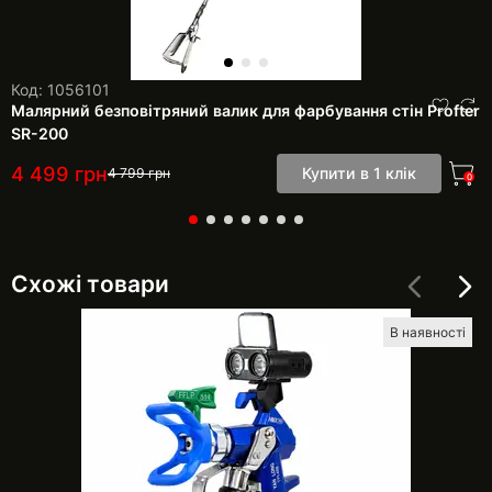
Код: 1056101
Малярний безповітряний валик для фарбування стін Profter
SR-200
4 499
грн
Купити в 1 клік
4 799
грн
0
Схожі товари
В наявності