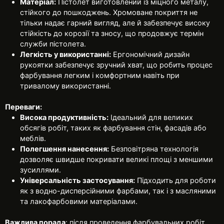
Матеріал:
Пістолет виготовлений із міцного металу,
стійкого до пошкоджень. Хромоване покриття не
тільки надає гарний вигляд, але й забезпечує високу
стійкість до корозії та зносу, що продовжує термін
служби пістолета.
Легкість у використанні:
Ергономічний дизайн
рукоятки забезпечує зручний хват, що робить процес
фарбування легким і комфортним навіть при
тривалому використанні.
Переваги:
Висока продуктивність:
Ідеальний для великих
обсягів робіт, таких як фарбування стін, фасадів або
меблів.
Полегшення нанесення:
Безповітряна технологія
дозволяє швидше покривати великі площі з меншими
зусиллями.
Універсальність застосування:
Підходить для роботи
як з водно-дисперсійними фарбами, так і з масляними
та лакофарбовими матеріалами.
Важлива порада
: після проведення фарбувальних робіт