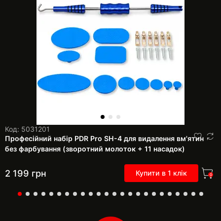
Код: 5031201
Професійний набір PDR Pro SH-4 для видалення вм'ятин
без фарбування (зворотний молоток + 11 насадок)
2 199
грн
Купити в 1 клік
0