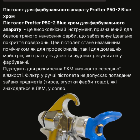
Пістолет для фарбувального апарату Profter P50-2 Blue
хром
Пістолет Profter P50-2 Blue хром для фарбувального
апарату
- це високоякісний інструмент, призначений для
безповітряного нанесення фарби, що забезпечує ідеальне
покриття поверхонь. Цей пістолет стане незамінним
помічником як для професіоналів, так і для домашніх
майстрів, які прагнуть досягти чудових результатів у
фарбуванні.
Підходить для розпилення ЛКМ низької та середньої
в'язкості. Фільтр у ручці пістолета не допускає попадання
зайвих предметів (тирса, згустки фарби тощо), які
знаходяться в ЛКМ, у сопло.