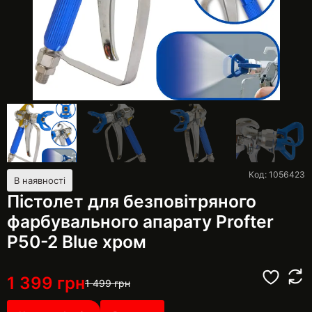
Код: 1056423
В наявності
Пістолет для безповітряного
фарбувального апарату Profter
P50-2 Blue хром
1 399
грн
1 499
грн