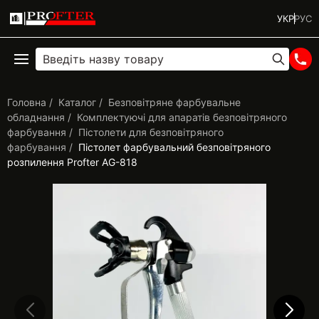
УКР
РУС
Головна
Каталог
Безповітряне фарбувальне
обладнання
Комплектуючі для апаратів безповітряного
фарбування
Пістолети для безповітряного
фарбування
Пістолет фарбувальний безповітряного
розпилення Profter АG-818