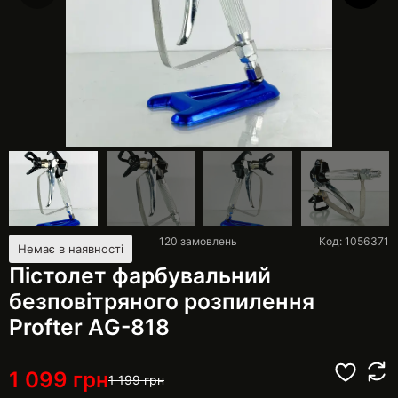
120
замовлень
Код: 1056371
Немає в наявності
Пістолет фарбувальний
безповітряного розпилення
Profter АG-818
1 099
грн
1 199
грн