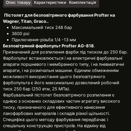
Опис товару
Характеристики
Комплектація
Пістолет для безповітряного фарбування Profter на
Wagner, Titan, Graco..
Максимальний тиск 248 бар
3600 psi
Підключення-різьба 1/4 -13 мм
Безповітряний фарбопульт Profter AG-818
.
Призначений для розпилення фарби під тиском до 250 бар.
Фарбопульт встановлюється і на електричні фарбувальні
апарати поршневого і мембранного типу, і на пневматичні
апарати, і на розмічальні машини. Єдиним обмеженням
можливості використання цього безповітряного
фарбопульта є його максимально дозволений робочий
тиск 250 бар (250 атм, 25 МПа).
Фарбувальний пістолет безповітряного розпилення є
однією з основних складових частин агрегату високого
тиску, призначеного для ефективного нанесення
лакофарбових матеріалів і складів різної щільності.
Специфіка цього методу фарбування передбачає і
спеціальну конструкцію пристроїв. На відміну від