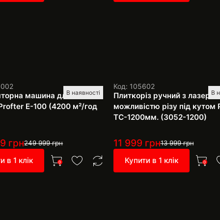
1002
Код: 105602
В наявності
В 
торна машина для миття
Плиткоріз ручний з лазером
Profter E-100 (4200 м²/год
можливістю різу під кутом P
TC-1200мм. (3052-1200)
99
грн
11 999
грн
249 999
грн
13 999
грн
и в 1 клік
Купити в 1 клік
0
0