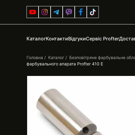
Каталог
Контакти
Відгуки
Сервіс Profter
Достав
Головна
Каталог
Безповітряне фарбувальне обл
фарбувального апарата Profter 410 Е