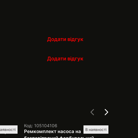
Додати відгук
Додати відгук
Код: 105104106
Код: 1051
наявності
В наявності
парат
Ремкомплект насоса на
Ремкомпл