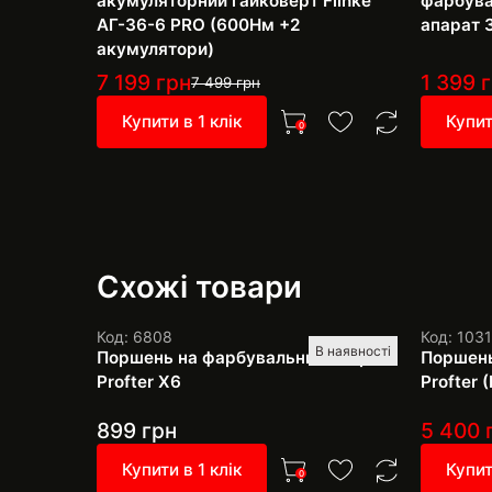
акумуляторний гайковерт Flinke
фарбува
АГ-36-6 PRO (600Нм +2
апарат 
акумулятори)
7 199
грн
1 399
г
7 499
грн
Купити в 1 клік
Купит
0
Схожі товари
Код: 6808
Код: 103
В наявності
Поршень на фарбувальний апарат
Поршень
Profter Х6
Profter 
899
грн
5 400
Купити в 1 клік
Купит
0