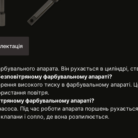
лектація
рбувального апарата. Він рухається в циліндрі, с
безповітряному фарбувальному апараті?
ення високого тиску в фарбувальному апараті. Це
ристання повітря.
ітряному фарбувальному апараті?
асоса. Під час роботи апарата поршень рухається
клапани і сопло, де вона розпилюється.