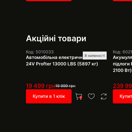
Акційні товари
Код: 5010033
Код: 602
В наявності
Автомобільна електрична лебідка
Акумуля
24V Profter 13000 LBS (5897 кг)
підлоги 
2100 Вт)
19 499
грн
239 9
19 999
грн
Купити в 1 клік
Купит
0