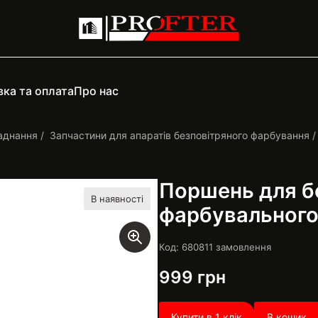
ка та оплата
Про нас
аднання
Запчастини для апаратів безповітряного фарбування
Поршень для б
В наявності
фарбувального 
Код: 68081
1
замовлення
999
грн
Купити в 1 клік
В кошик