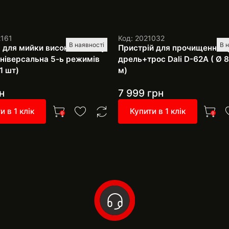
2161
Код: 2021032
В наявності
В 
 для мийки високого тиску
Пристрій для прочищення т
 універсальна 5-ь режимів
дрель+трос Dali D-62A ( Ø 8
1 шт)
м)
н
7 999
грн
и в 1 клік
Купити в 1 клік
0
0