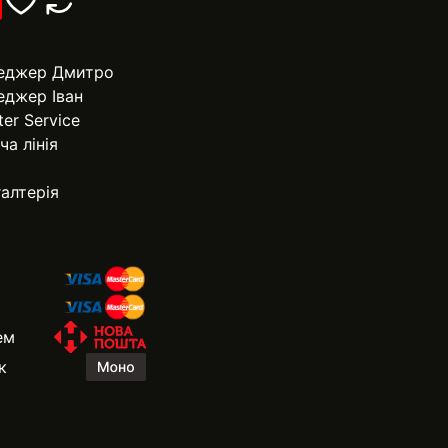
еджер Дмитро
еджер Іван
ter Service
ча лінія
алтерія
ем
к