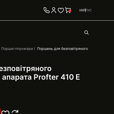
УКР
РУС
0
Поршні-плунжери
Поршень для безповітряного
езповітряного
апарата Profter 410 Е