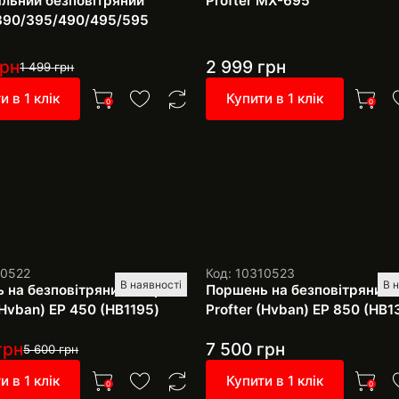
льний безповітряний
Profter МХ-695
390/395/490/495/595
рн
2 999
грн
1 499
грн
и в 1 клік
Купити в 1 клік
0
0
10522
Код: 10310523
В наявності
В 
 на безповітряний апарат
Поршень на безповітряний 
(Hvban) ЕР 450 (HB1195)
Profter (Hvban) ЕР 850 (HB1
грн
7 500
грн
5 600
грн
и в 1 клік
Купити в 1 клік
0
0