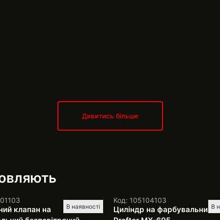
Дивитись більше
мовляють
101103
Код: 105104103
В наявності
В 
ий клапан на
Циліндр на фарбувальний а