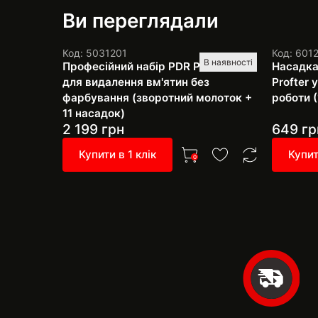
Ви переглядали
Код: 5031201
Код: 601
В наявності
Професійний набір PDR Pro SH-4
Насадка
для видалення вм'ятин без
Profter
фарбування (зворотний молоток +
роботи (
11 насадок)
2 199
грн
649
гр
Купити в 1 клік
Купит
0