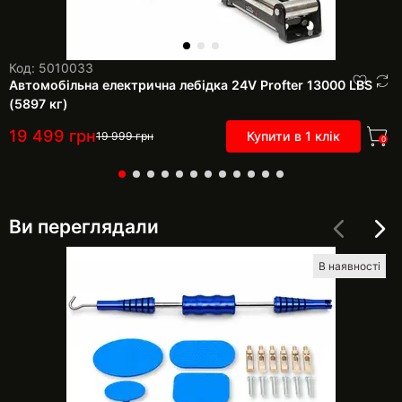
Код: 5010033
Автомобільна електрична лебідка 24V Profter 13000 LBS
(5897 кг)
19 499
грн
Купити в 1 клік
19 999
грн
0
Ви переглядали
В наявності