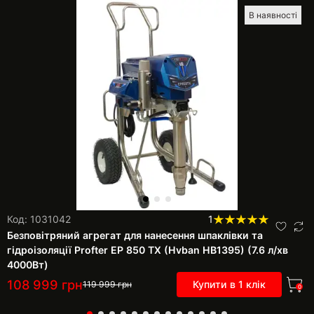
В наявності
Код: 1031042
1
Безповітряний агрегат для нанесення шпаклівки та
гідроізоляції Profter EP 850 TX (Hvban HB1395) (7.6 л/хв
4000Вт)
108 999
грн
Купити в 1 клік
119 999
грн
0