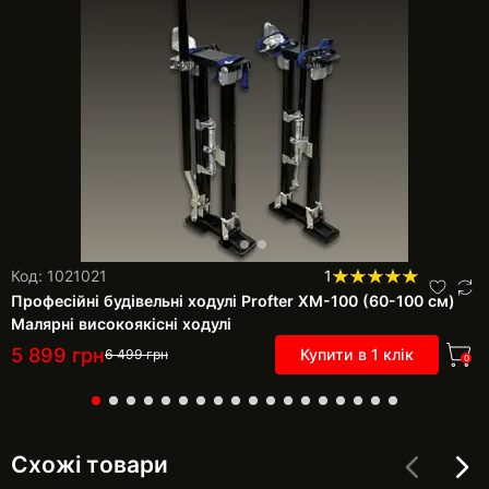
Код: 1021021
1
Професійні будівельні ходулі Profter XM-100 (60-100 см)
Малярні високоякісні ходулі
5 899
грн
Купити в 1 клік
6 499
грн
0
Схожі товари