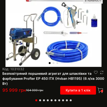
В наявності
Код: 1031032
Безповітряний поршневий агрегат для шпаклівки та
фарбування Profter EP 450 ITX (Hvban HB1195) (6 л/хв 3000
Вт)
95 999
грн
Купити в 1 клік
104 999
грн
0