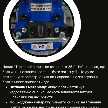
Напис "These bolts must be torqued to 25 ft-lbs" означає, що
болти, які позначені, повинні бути затягнуті . Це дуже
важливий параметр, оскільки неправильне затягування
болтів може призвести до:
Витікання матеріалу:
Якщо болти затягнуті
недостатньо сильно, можуть виникнути витоки
шпаклівки під час роботи.
Пошкодження апарату:
Занадто сильне затягування
болтів може призвести до пошкодження різьби або