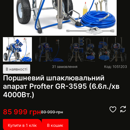
31
замовлення
Код: 1051203
В наявності
Поршневий шпаклювальний
апарат Profter GR-3595 (6.6л./хв
4000Вт.)
85 999
грн
89 999
грн
Купити в 1 клік
В кошик