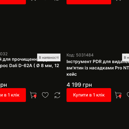
1032
Код: 5031484
1
В наявності
В 
й для прочищення труб
Інструмент PDR для видале
ос Dali D-62A ( Ø 8 мм, 12
вм'ятин із насадками Pro NT
кейс
рн
4 199
грн
и в 1 клік
Купити в 1 клік
0
0