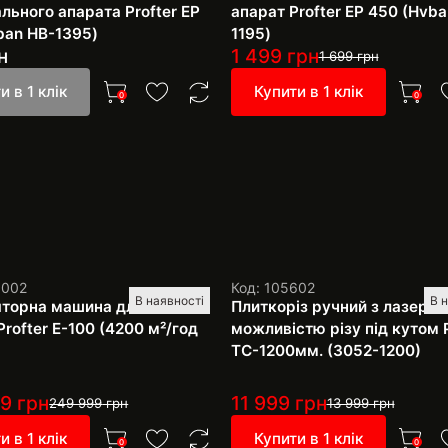
льного апарата Profter ЕР
апарат Profter ЕР 450 (Hvba
ban HB-1395)
1195)
н
1 499
грн
1 699
грн
и в 1 клік
Купити в 1 клік
0
0
1002
Код: 105602
В наявності
В 
торна машина для миття
Плиткоріз ручний з лазером
Profter E-100 (4200 м²/год
можливістю різу під кутом P
TC-1200мм. (3052-1200)
99
грн
11 999
грн
249 999
грн
13 999
грн
и в 1 клік
Купити в 1 клік
0
0