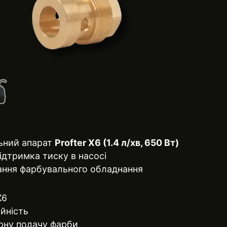
ьний апарат
Profter X6 (1.4 л/хв, 650 Вт)
ідтримка тиску в насосі
ання фарбувального обладнання
X6
ійність
ірну подачу фарби