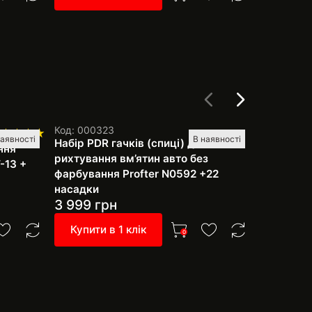
Код: 000323
Код: 60201
наявності
В наявності
Набір PDR гачків (спиці) для
Торнадор
ння
рихтування вм’ятин авто без
Profter B
-13 +
фарбування Profter N0592 +22
насадки
3 999
грн
999
грн
Купити в 1 клік
Купити 
0