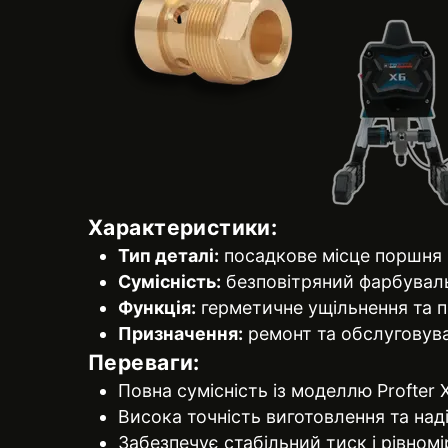
Характеристики:
Тип деталі:
посадкове місце поршня
Сумісність:
безповітряний фарбувал
Функція:
герметичне ущільнення та п
Призначення:
ремонт та обслуговув
Переваги:
Повна сумісність із моделлю Profter 
Висока точність виготовлення та над
Забезпечує стабільний тиск і рівном