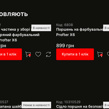
мовляють
2
Код: 6808
В наявності
В 
частина у зборі на
Поршень на фарбувальний 
тряний фарбувальний
Profter Х6
rofter Х6
грн
899
грн
и в 1 клік
Купити в 1 клік
0
0
10527
Код: 10310529
Немає в наявності
В 
лапана шайба для
Сідло поршня на безповітр