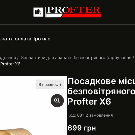
ка та оплата
Про нас
аднання
Запчастини для апаратів безповітряного фарбування
Profter Х6
Посадкове міс
В наявності
безповітряног
Profter Х6
Код: 6811
2
замовлення
699
грн