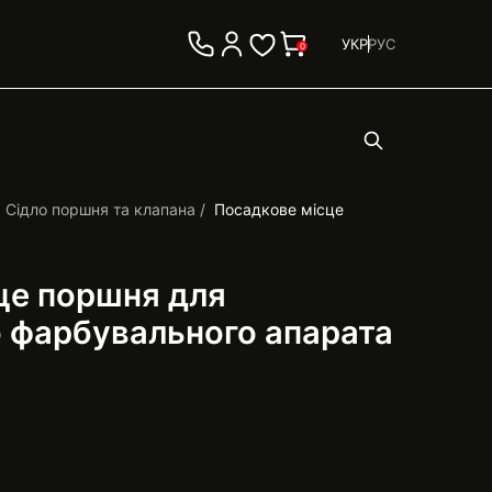
УКР
РУС
0
Сідло поршня та клапана
Посадкове місце
це поршня для
о фарбувального апарата