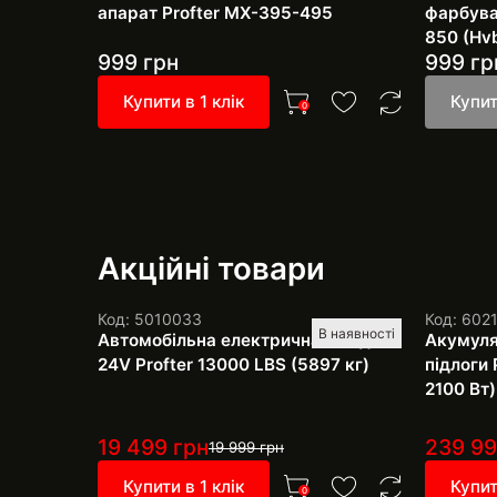
апарат Profter МХ-395-495
фарбува
850 (Hv
999
грн
999
гр
Купити в 1 клік
Купит
0
Акційні товари
Код: 5010033
Код: 602
В наявності
Автомобільна електрична лебідка
Акумуля
24V Profter 13000 LBS (5897 кг)
підлоги 
2100 Вт)
19 499
грн
239 9
19 999
грн
Купити в 1 клік
Купит
0