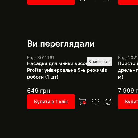
Ви переглядали
Код: 6012161
Код: 202
В наявності
Насадка для мийки високого тиску
Пристрі
Profter універсальна 5-ь режимів
дрель+тр
роботи (1 шт)
м)
649
грн
7 999
г
Купити в 1 клік
Купит
0