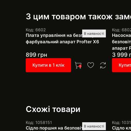
З цим товаром також за
Код: 6602
Код: 680
В наявності
Плата управління на безповітряний
Насосна 
фарбувальний апарат Profter Х6
безпові
апарат P
899
грн
3 999
Купити в 1 клік
Купит
0
Схожі товари
Код: 1058151
Код: 103
В наявності
Сідло поршня на безповітряний
Сідло к