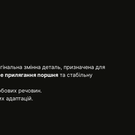
інальна змінна деталь, призначена для
е прилягання поршня
та стабільну
рбових речовин.
х адаптацій.