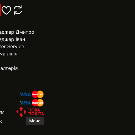
еджер Дмитро
еджер Іван
ter Service
ча лінія
алтерія
ем
к