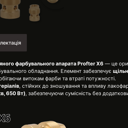
лектація
яного фарбувального апарата Profter X6
— це ориг
бувального обладнання. Елемент забезпечує
щільн
обігаючи витокам фарби та втраті потужності.
еріалів
, стійких до зношування та впливу лакофа
хв, 650 Вт)
, забезпечуючи сумісність без додаткови