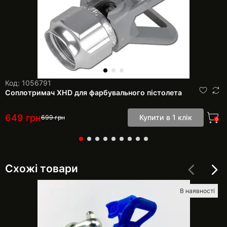
Код: 1056791
Соплотримач XHD для фарбувального пістолета
649
грн
Купити в 1 клік
699
грн
0
Схожі товари
В наявності