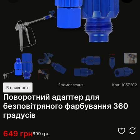
2
замовлення
Код: 1057202
В наявності
Поворотний адаптер для
безповітряного фарбування 360
градусів
649
грн
699
грн