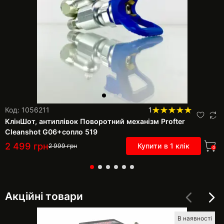
Код: 1056211
1
КлінШот, антиплівок Поворотний механізм Profter
Cleanshot G06+сопло 519
2 499
грн
Купити в 1 клік
2 999
грн
0
Акційні товари
В наявності