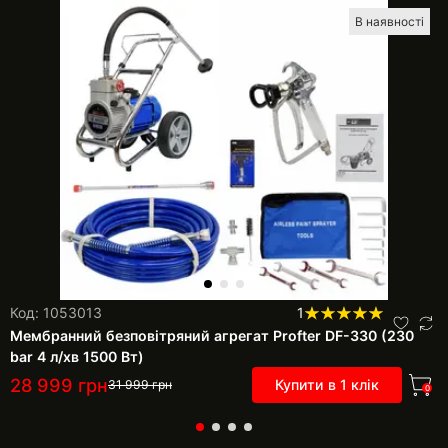
В наявності
Код: 1053013
1
Мембранний безповітряний агрегат Profter DF-330 (230
bar 4 л/хв 1500 Вт)
28 999
грн
Купити в 1 клік
31 999
грн
0