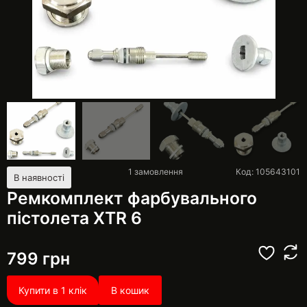
1
замовлення
Код: 105643101
В наявності
Ремкомплект фарбувального
пістолета XTR 6
799
грн
Купити в 1 клік
В кошик