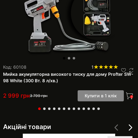
Код: 60108
1
Мийка акумуляторна високого тиску для дому Profter SW-
98 White (300 Вт. 8 л/хв.)
2 999
грн
Купити в 1 клік
3 799
грн
0
Акційні товари