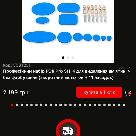
Код: 5031201
Професійний набір PDR Pro SH-4 для видалення вм'ятин
без фарбування (зворотний молоток + 11 насадок)
2 199
грн
Купити в 1 клік
0