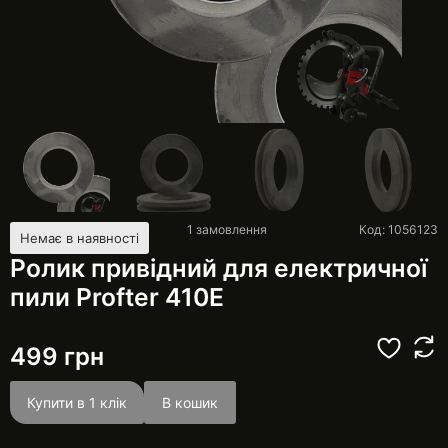
1
замовлення
Код: 1056123
Немає в наявності
Ролик привідний для електричної
пили Profter 410Е
499
грн
Купити в 1 клік
В кошик