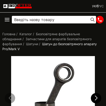
УКР
РУС
Головна
Каталог
Безповітряне фарбувальне
обладнання
Запчастини для апаратів безповітряного
фарбування
Шатуни
Шатун до безповітряного апарату
Pro/Mark V