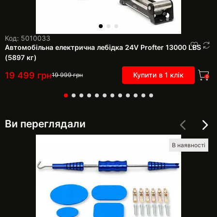
Код: 5010033
Автомобільна електрична лебідка 24V Profter 13000 LBS
(5897 кг)
19 499
грн
Купити в 1 клік
19 999
грн
0
Ви переглядали
В наявності