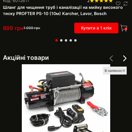
Код: 6012611
2
Шланг для чищення труб і каналізації на мийку високого
тиску PROFTER PS-10 (10м) Karcher, Lavor, Воѕсһ
899
грн
Купити в 1 клік
1 099
грн
0
Акційні товари
В наявності