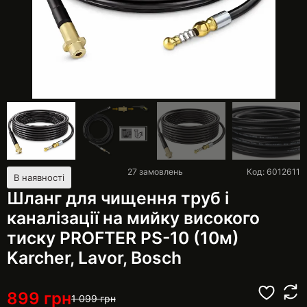
27
замовлень
Код: 6012611
В наявності
Шланг для чищення труб і
каналізації на мийку високого
тиску PROFTER PS-10 (10м)
Karcher, Lavor, Воѕсһ
899
грн
1 099
грн