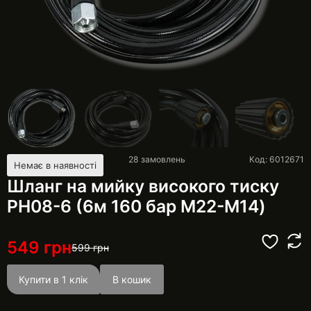
28
замовлень
Код: 6012671
Немає в наявності
Шланг на мийку високого тиску
PH08-6 (6м 160 бар М22-М14)
549
грн
599
грн
Купити в 1 клік
В кошик