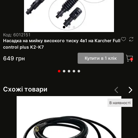
Код: 6012151
Насадка на мийку високого тиску 4в1 на Karcher Full
control plus К2-К7
649
грн
Купити в 1 клік
0
Схожі товари
В наявності