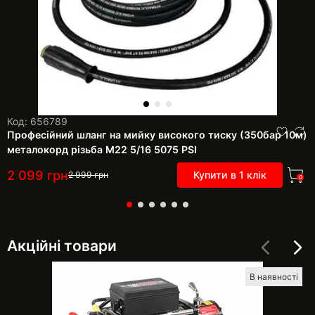
Код: 656789
Професійний шланг на мийку високого тиску (350бар 10м)
металокорд різьба М22 5/16 5075 PSI
2 099
грн
Купити в 1 клік
2 999
грн
0
Акційні товари
В наявності