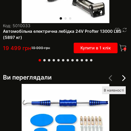
Код: 5010033
Автомобільна електрична лебідка 24V Profter 13000 LBS
(5897 кг)
19 499
грн
Купити в 1 клік
19 999
грн
0
Ви переглядали
В наявності