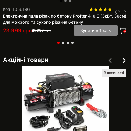
Код: 1056196
1
Електрична пила різак по бетону Profter 410 E (3кВт. 30см)
для мокрого та сухого різання бетону
23 999
грн
Купити в 1 клік
25 999
грн
0
Акційні товари
В наявності