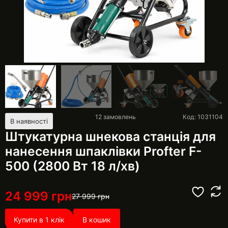
12
замовлень
Код: 1031104
В наявності
Штукатурна шнекова станція для
нанесення шпаклівки Profter F-
500 (2800 Вт 18 л/хв)
24 999
грн
27 999
грн
Купити в 1 клік
В кошик