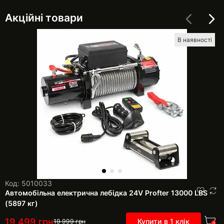
Акційні товари
В наявності
Код: 5010033
Автомобільна електрична лебідка 24V Profter 13000 LBS
(5897 кг)
19 499
грн
Купити в 1 клік
19 999
грн
0