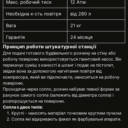
Макс. робочий тиск
12 Атм
Необхідна к-сть повітря
від 280 л
Вага
21 кг
Гарантія
24 місяця
Принцип роботи штукатурної станції
Для подачі готового будівельного розчину на стіну або
робочу поверхню використовується гвинтовий насос. Він
перекачує суміш з ємності в шланг і подає на пістолет,
звідки вона за допомогою нагнітання повітря від
компресора, який ви підключаєте, наноситься на робочу
поверхню.
Проходячи через сопло, розчин набуває певної форми за
рахунок самого сопла (залежить від діаметра сопла) і
розпорошується на поверхню.
Сопла є двох типів:
Круглі - наносять матеріал точковим круглим пучком.
Сопла які відкривають факел як фарбувальні апарати.