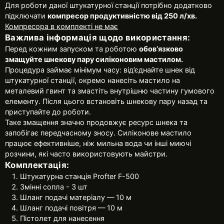
Для роботи даної штукатурної станції потрібно додатково
підключати
компресор продуктивністю від 250 л/хв.
Компресора в комплекті не має
Важлива інформація щодо використання:
Перед кожним запуском та роботою
обов’язково
змащуйте шнекову пару силіконовим мастилом.
Процедура займає мінімум часу: від’єднайте шнек від
штукатурної станції, окремо нанесіть мастило на
металевий гвинт та змастіть внутрішню частину гумового
елементу. Після цього встановіть шнекову пару назад та
приступайте до роботи.
Таке змащення значно продовжує ресурс шнека та
запобігає передчасному зносу. Силіконове мастило
працює ефективніше, ніж мильна вода чи інші миючі
розчини, які часто використовують майстри.
Комплектація:
Штукатурна станція Profter F-500
Змінні сопла - 3 шт
Шланг подачі матеріалу — 10 м
Шланг подачі повітря — 10 м
Пістолет для нанесення