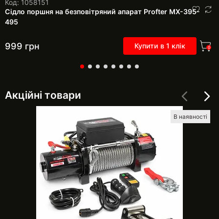
Код: 1058151
Сідло поршня на безповітряний апарат Profter МХ-395-
495
999
грн
Купити в 1 клік
0
Акційні товари
В наявності