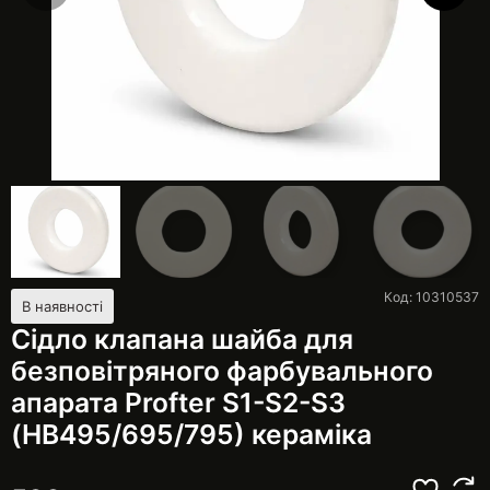
Код: 10310537
В наявності
Сідло клапана шайба для
безповітряного фарбувального
апарата Profter S1-S2-S3
(HB495/695/795) кераміка