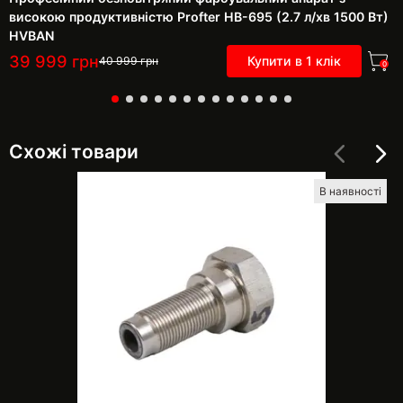
високою продуктивністю Profter HB-695 (2.7 л/хв 1500 Вт)
HVBAN
39 999
грн
Купити в 1 клік
40 999
грн
0
Схожі товари
В наявності