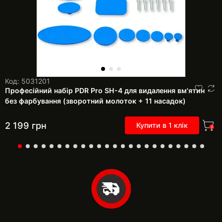
Код: 5031201
Професійний набір PDR Pro SH-4 для видалення вм'ятин
без фарбування (зворотний молоток + 11 насадок)
2 199
грн
Купити в 1 клік
0