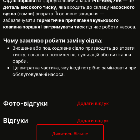
Сідло поршня
на фарбувальний апарат
Pro-695/795
— це
деталь високого тиску
, яка входить до складу
насосного
вузла
(помпи) апарата. Її основне завдання —
забезпечувати
герметичне прилягання кулькового
клапана поршня
і
витримувати тиск
під час роботи насоса.
Чому важливо робити замі
ну сідла
:
Зношене або пошкоджене сідло призводить до втрати
тиску, поганого розпилення, пульсацій або витікання
фарби.
Це витратна частина, яку іноді потрібно замінювати при
обслуговуванні насоса.
Фото-відгуки
Додати відгук
Відгуки
Додати відгук
Дивитись більше