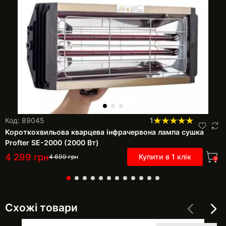
Код: 89045
1
Короткохвильова кварцева інфрачервона лампа сушка
Profter SE-2000 (2000 Вт)
4 299
грн
Купити в 1 клік
4 699
грн
0
Схожі товари