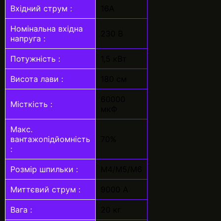
Вхідний струм :
16А
Номінальна вхідна
230 В
напруга :
Потужність :
1,5 кВт
Висота лави :
180 см
60000
Місткість :
мкФ
Макс.
вантажопідйомність
70%
:
Розмір шпильки :
M4/M5/M6
Миттєвий струм :
9000 А
Вага :
20 кг