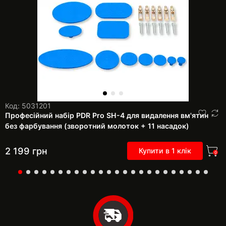
Код: 5031201
Професійний набір PDR Pro SH-4 для видалення вм'ятин
без фарбування (зворотний молоток + 11 насадок)
2 199
грн
Купити в 1 клік
0