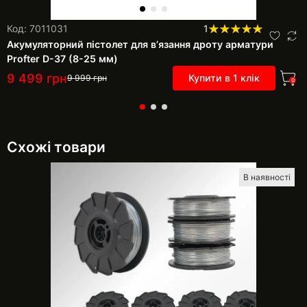
Код: 7011031
1
Акумуляторний пістолет для в’язання дроту арматури
Profter D-37 (8-25 мм)
9 499
грн
Купити в 1 клік
9 999
грн
0
Схожі товари
В наявності