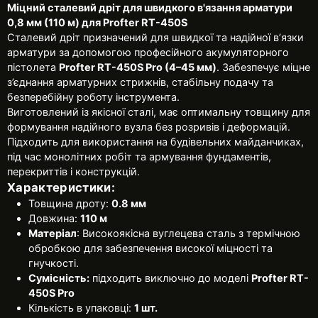
Міцний сталевий дріт для швидкого в'язання арматури
0,8 мм (110 м) для Profter RT-450S
Сталевий дріт призначений для швидкої та надійної в’язки
арматури за допомогою професійного акумуляторного
пістолета
Profter RT-450S Pro (4–45 мм)
. Забезпечує міцне
з’єднання арматурних стрижнів, стабільну подачу та
безперебійну роботу інструмента.
Виготовлений із якісної сталі, має оптимальну товщину для
формування надійного вузла без розривів і деформацій.
Підходить для використання на будівельних майданчиках,
під час монолітних робіт та армування фундаментів,
перекриттів і конструкцій.
Характеристики:
Товщина дроту:
0.8 мм
Довжина:
110 м
Матеріал
: Високоякісна вуглецева сталь з термічною
обробкою для забезпечення високої міцності та
гнучкості.
Сумісність:
підходить виключно до моделі
Profter RT-
450S Pro
Кількість в упаковці:
1 шт.