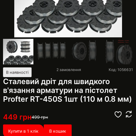
2
замовлення
Код: 1056631
В наявності
Сталевий дріт для швидкого
в'язання арматури на пістолет
Profter RT-450S 1шт (110 м 0.8 мм)
449
грн
499
грн
Купити в 1 клік
В кошик