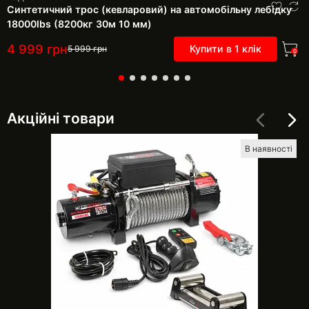
Синтетичний трос (кевларовий) на автомобільну лебідку
18000lbs (8200кг 30м 10 мм)
4 999
грн
Купити в 1 клік
5 999
грн
0
Акційні товари
В наявності