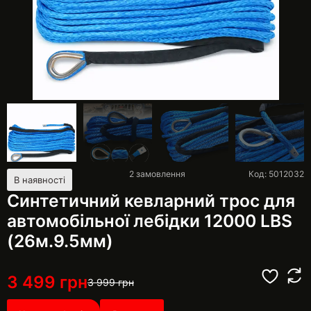
2
замовлення
Код: 5012032
В наявності
Синтетичний кевларний трос для
автомобільної лебідки 12000 LBS
(26м.9.5мм)
3 499
грн
3 999
грн