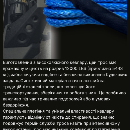
Виготовлений з високоякісного кевлару, цей трос має
вражаючу міцність на розрив 12000 LBS (приблизно 5443
кг), забезпечуючи надійне та безпечне виконання будь-яких
завдань.Синтетичний матеріал значно легший за
традиційні сталеві троси, що полегшує його
транспортування, зберігання та роботу з ним. Це особливо
важливо під час тривалих подорожей або в умовах
бездоріжжя.
Спеціальне плетіння та унікальні властивості кевлару
гарантують відмінну стійкість до стирання, що значно
подовжує термін служби троса навіть при інтенсивному
використанні.Трос має низький коефіцієнт розтягування,