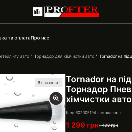
ка та оплата
Про нас
етейлінгу авто
Торнадор для хімчистки авто
Tornador на пі
Tornador на пі
В наявності
Торнадор Пнев
хімчистки авт
Код: 6020051
94
замовлення
1 299
грн
1 499
грн