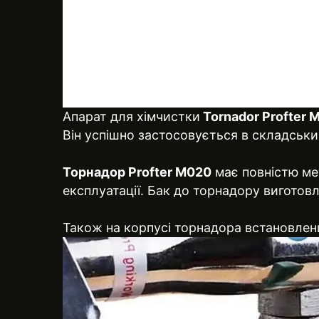
Апарат для хімчистки
Tornador Profter 
Він успішно застосовується в складськи
Торнадор Profter М020
має повністю мет
експлуатації. Бак до торнадору виготовл
Також на корпусі торнадора встановлени