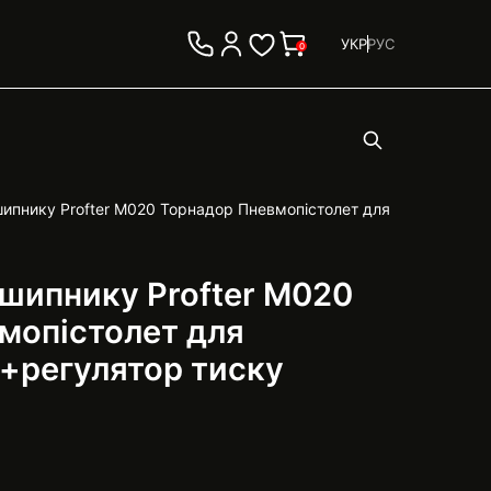
УКР
РУС
0
дшипнику Profter М020 Торнадор Пневмопістолет для
дшипнику Profter М020
мопістолет для
о+регулятор тиску