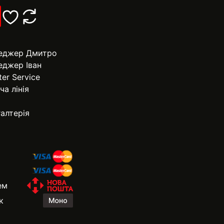
еджер Дмитро
еджер Іван
ter Service
ча лінія
алтерія
ем
к