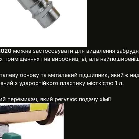
М020
можна застосовувати для видалення забрудне
х приміщеннях і на виробництві, але найпоширені
алеву основу та металевий підшипник, який є над
ений з ударостійкого пластику місткістю 1 л.
й перемикач, який регулює подачу хімії