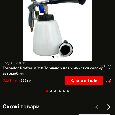
Код: 6020011
Tornador Profter М010 Торнадор для хімчистки салону
автомобіля
749
грн
Купити в 1 клік
999
грн
0
Схожі товари