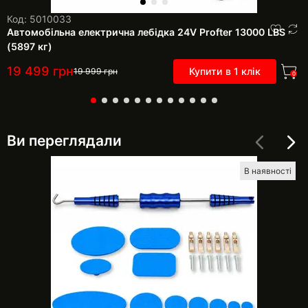
Код: 5010033
Автомобільна електрична лебідка 24V Profter 13000 LBS
(5897 кг)
19 499
грн
Купити в 1 клік
19 999
грн
0
Ви переглядали
В наявності