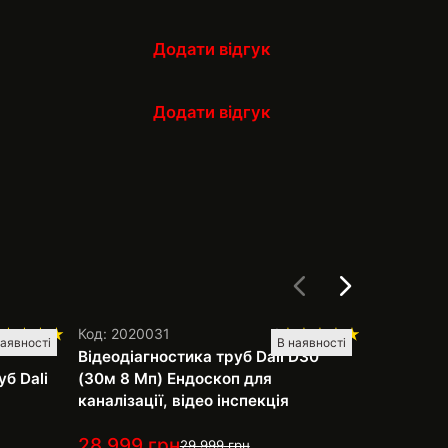
Додати відгук
Додати відгук
Код: 2020031
1
Код: 20221
наявності
В наявності
Відеодіагностика труб Dali D30
Спіраль д
уб Dali
(30м 8 Мп) Ендоскоп для
і труб (16
каналізації, відео інспекція
Rothenbe
28 999
грн
1 499
г
29 999
грн