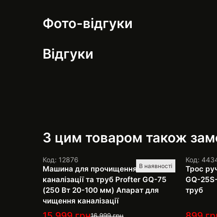
Фото-відгуки
Відгуки
З цим товаром також за
Код: 12876
Код: 443
В наявності
Машина для прочищення
Трос руч
каналізації та труб Profter GQ-75
GQ-25S-
(250 Вт 20-100 мм) Апарат для
труб
чищення каналізації
15 999
грн
899
гр
16 999
грн