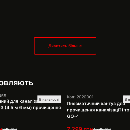
Дивитись більше
мовляють
455
Код: 2020001
1
В наявності
В 
ний для каналізації Dali
Пневматичний вантуз для
3 (4.5 м 6 мм) прочищення
прочищення каналізації і тр
GQ-4
н
7 299
грн
999
грн
7 899
грн