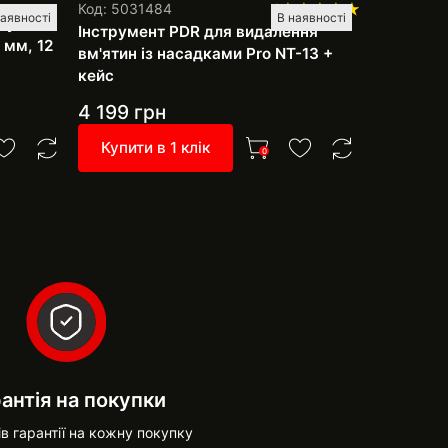
Код: 0003
Код: 5031484
1
наявності
В наявності
руб
Набір PDR
Інструмент PDR для видалення
 мм, 12
рихтуванн
вм'ятин із насадками Pro NT-13 +
фарбуван
кейс
насадки
4 199
грн
3 999
г
Купити в 1 клік
Купити 
0
антія на покупки
ів гарантії на кожну покупку