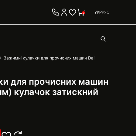
УКР
РУС
0
Зажимні кулачки для прочисних машин Dali
ки для прочисних машин
мм) кулачок затискний