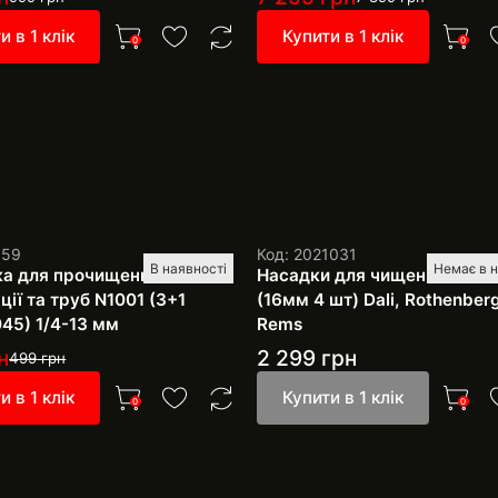
и в 1 клік
Купити в 1 клік
0
0
159
Код: 2021031
В наявності
Немає в н
а для прочищення
Насадки для чищення каналі
ції та труб N1001 (3+1
(16мм 4 шт) Dali, Rothenberg
045) 1/4-13 мм
Rems
н
2 299
грн
499
грн
и в 1 клік
Купити в 1 клік
0
0