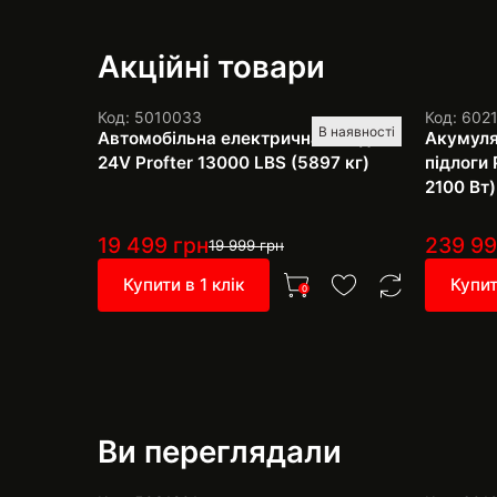
Акційні товари
Код: 5010033
Код: 602
В наявності
Автомобільна електрична лебідка
Акумуля
24V Profter 13000 LBS (5897 кг)
підлоги 
2100 Вт)
19 499
грн
239 9
19 999
грн
Купити в 1 клік
Купит
0
Ви переглядали