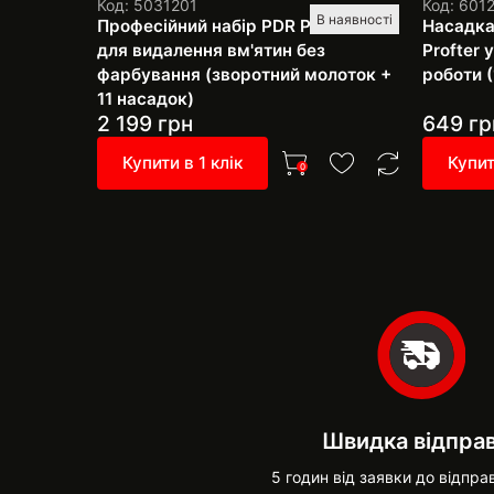
Код: 5031201
Код: 601
В наявності
Професійний набір PDR Pro SH-4
Насадка
для видалення вм'ятин без
Profter
фарбування (зворотний молоток +
роботи (
11 насадок)
2 199
грн
649
гр
Купити в 1 клік
Купит
0
Швидка відпра
5 годин від заявки до відпра