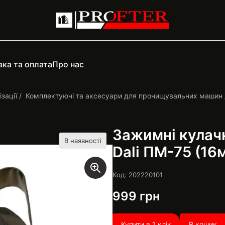
ка та оплата
Про нас
зації
Комплектуючі та аксесуари для прочищувальних машин
Зажимні кулач
В наявності
Dali ПМ-75 (16
Код: 202220101
999
грн
Купити в 1 клік
В кошик