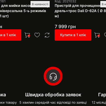
2161
Код: 2021032
В наявності
В 
 для мийки високого тиску
Пристрій для прочищення т
 універсальна 5-ь режимів
дрель+трос Dali D-62A ( Ø 8
1 шт)
м)
н
7 999
грн
и в 1 клік
Купити в 1 клік
0
0
вка
Швидка обробка заявок
Гар
вки товару
5 хвилин середній час відповіді по заявці
12 місяц