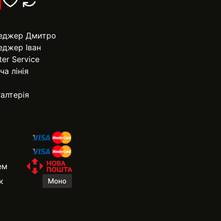
еджер Дмитро
еджер Іван
ter Service
ча лінія
алтерія
ем
к