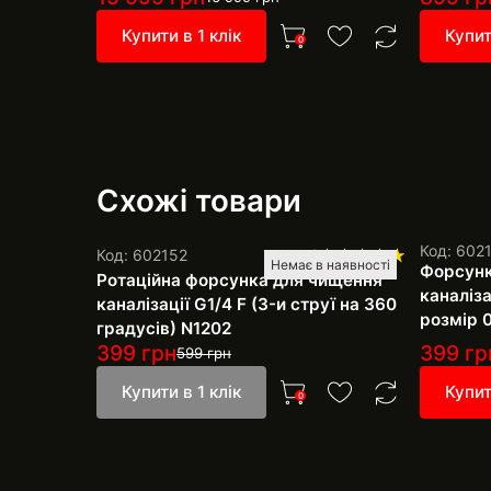
Купити в 1 клік
Купит
0
Схожі товари
Код: 602
Код: 602152
1
Немає в наявності
Форсунк
Ротаційна форсунка для чищення
каналіза
каналізації G1/4 F (3-и струї на 360
розмір 
градусів) N1202
399
грн
399
гр
599
грн
Купити в 1 клік
Купит
0