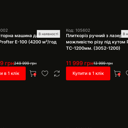
1002
Код: 105602
В наявності
В 
торна машина для миття
Плиткоріз ручний з лазером
Profter E-100 (4200 м²/год
можливістю різу під кутом P
TC-1200мм. (3052-1200)
99
грн
11 999
грн
249 999
грн
13 999
грн
и в 1 клік
Купити в 1 клік
0
0